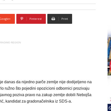
Google+
Pinterest
Print
RADIMO REGION
je danas da nijedno parče zemlje nije dodijeljeno na
rlo ružno što pojedini opozicioni odbornici prozivaju
 javnog poziva pravo na zakup zemlje dobili Nebojša
ković, kandidat za gradonačelnika iz SDS-a.