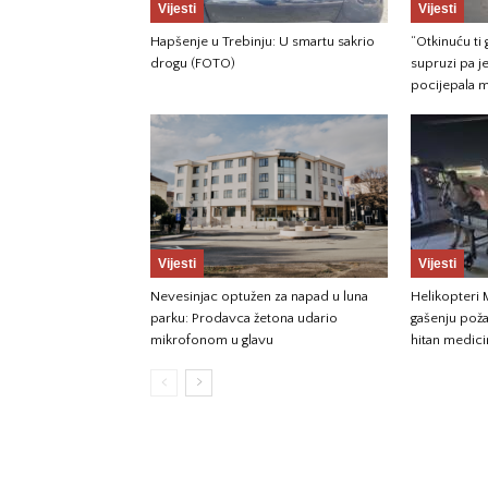
Vijesti
Vijesti
Hapšenje u Trebinju: U smartu sakrio
“Otkinuću ti 
drogu (FOTO)
supruzi pa j
pocijepala m
Vijesti
Vijesti
Nevesinjac optužen za napad u luna
Helikopteri
parku: Prodavca žetona udario
gašenju požar
mikrofonom u glavu
hitan medici