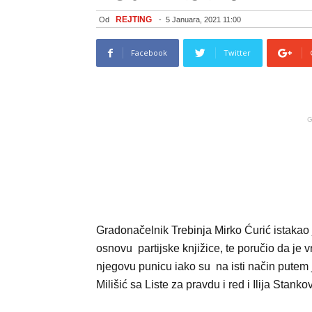
REJTING
Od
-
5 Januara, 2021 11:00
Facebook
Twitter
G
Gradonačelnik Trebinja Mirko Ćurić istakao 
osnovu partijske knjižice, te poručio da je v
njegovu punicu iako su na isti način putem
Milišić sa Liste za pravdu i red i Ilija Stan