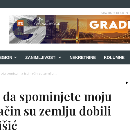
GRADIMO REGION
EGION
ZANIMLJIVOSTI
NEKRETNINE
KOLUMNE
u punicu, na isti način su zemlju ...
 da spominjete moju
način su zemlju dobili
išić