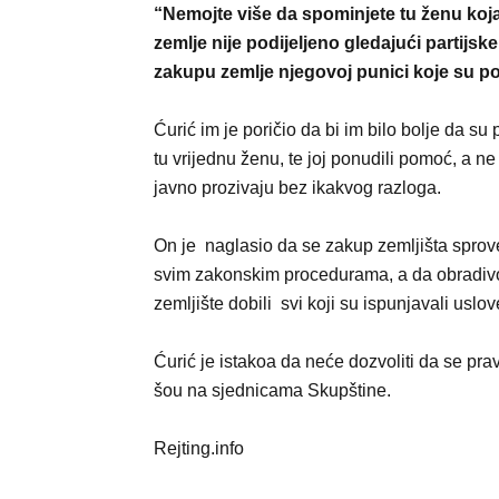
“Nemojte više da spominjete tu ženu koja 
zemlje nije podijeljeno gledajući partijske
zakupu zemlje njegovoj punici koje su po
Ćurić im je poričio da bi im bilo bolje da su p
tu vrijednu ženu, te joj ponudili pomoć, a ne
javno prozivaju bez ikakvog razloga.
On je naglasio da se zakup zemljišta spro
svim zakonskim procedurama, a da obradiv
zemljište dobili svi koji su ispunjavali uslov
Ćurić je istakoa da neće dozvoliti da se pravi 
šou na sjednicama Skupštine.
Rejting.info