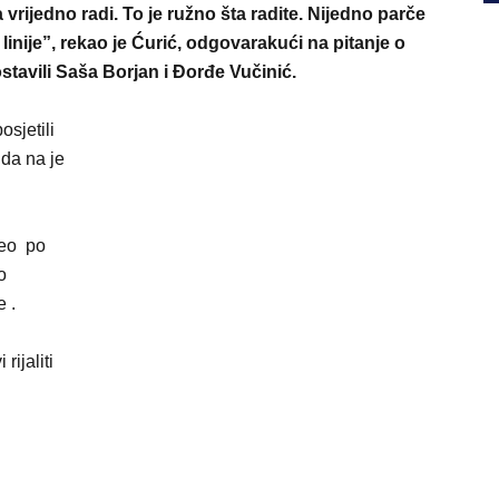
vrijedno radi. To je ružno šta radite. Nijedno parče
 linije”, rekao je Ćurić, odgovarakući na pitanje o
stavili Saša Borjan i Đorđe Vučinić.
osjetili
 da na je
veo po
o
e .
rijaliti