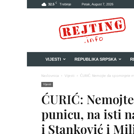
C
32.5
Trebinje
Petak, August 7, 2026
Rejting
VIJESTI
REPUBLIKA SRPSKA
R
Naslovnica
Vijesti
ĆURIĆ: Nemojte da spominjete moj
Vijesti
ĆURIĆ: Nemojte
punicu, na isti 
i Stanković i Mil