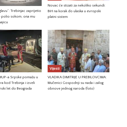
Novac će stizati za nekoliko sekundi:
glavu”: Trebinjac zaprijetio
BiH na korak do ulaska u evropski
e polio sokom, ona mu
platni sistem
ajicu
Vijesti
 MUP-a Srpske pomažu u
VLADIKA DIMITRIJE U PREBILOVCIMA:
a kod Trebinja i izveli
Mučenici Gospodnji su nada i zalog
nski let do Beograda
obnove jednog naroda (foto)