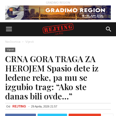
GRADIMO REGION
Naslovnica
Vijesti
Vijesti
CRNA GORA TRAGA ZA
HEROJEM Spasio dete iz
ledene reke, pa mu se
izgubio trag: “Ako ste
danas bili ovde…”
REJTING
Od
-
29 Aprila, 2026 21:57