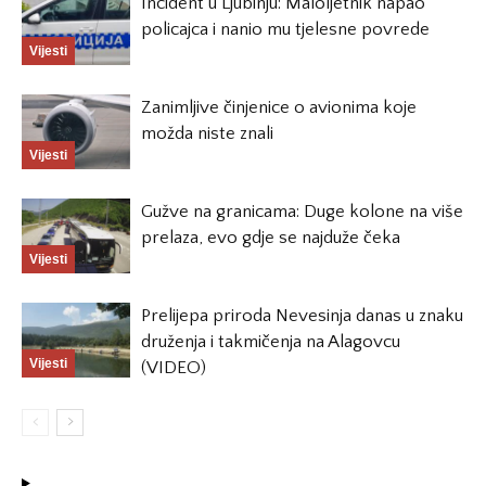
Incident u Ljubinju: Maloljetnik napao
policajca i nanio mu tjelesne povrede
Vijesti
Zanimljive činjenice o avionima koje
možda niste znali
Vijesti
Gužve na granicama: Duge kolone na više
prelaza, evo gdje se najduže čeka
Vijesti
Prelijepa priroda Nevesinja danas u znaku
druženja i takmičenja na Alagovcu
Vijesti
(VIDEO)