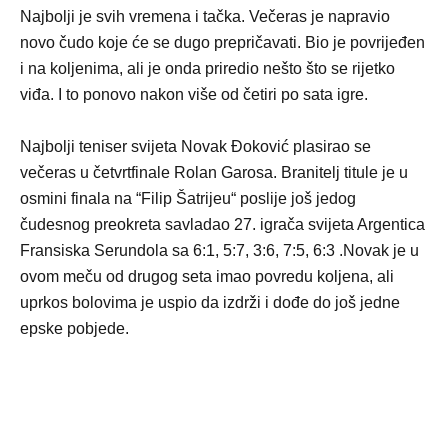
Najbolji je svih vremena i tačka. Večeras je napravio
novo čudo koje će se dugo prepričavati. Bio je povrijeđen
i na koljenima, ali je onda priredio nešto što se rijetko
viđa. I to ponovo nakon više od četiri po sata igre.
Najbolji teniser svijeta Novak Đoković plasirao se
večeras u četvrtfinale Rolan Garosa. Branitelj titule je u
osmini finala na “Filip Šatrijeu“ poslije još jedog
čudesnog preokreta savladao 27. igrača svijeta Argentica
Fransiska Serundola sa 6:1, 5:7, 3:6, 7:5, 6:3 .Novak je u
ovom meču od drugog seta imao povredu koljena, ali
uprkos bolovima je uspio da izdrži i dođe do još jedne
epske pobjede.