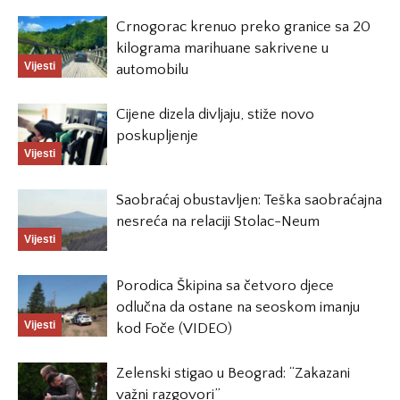
Crnogorac krenuo preko granice sa 20
kilograma marihuane sakrivene u
Vijesti
automobilu
Cijene dizela divljaju, stiže novo
poskupljenje
Vijesti
Saobraćaj obustavljen: Teška saobraćajna
nesreća na relaciji Stolac-Neum
Vijesti
Porodica Škipina sa četvoro djece
odlučna da ostane na seoskom imanju
Vijesti
kod Foče (VIDEO)
Zelenski stigao u Beograd: “Zakazani
važni razgovori”