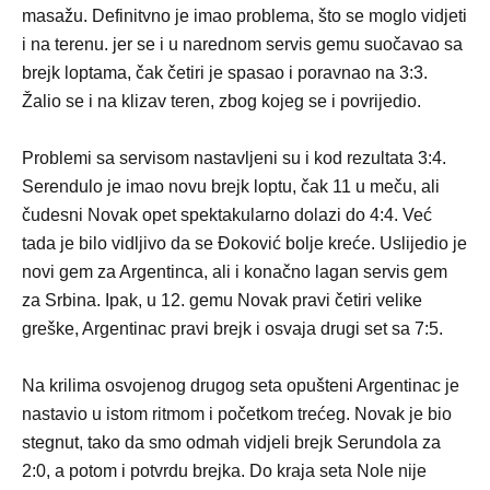
masažu. Definitvno je imao problema, što se moglo vidjeti
i na terenu. jer se i u narednom servis gemu suočavao sa
brejk loptama, čak četiri je spasao i poravnao na 3:3.
Žalio se i na klizav teren, zbog kojeg se i povrijedio.
Problemi sa servisom nastavljeni su i kod rezultata 3:4.
Serendulo je imao novu brejk loptu, čak 11 u meču, ali
čudesni Novak opet spektakularno dolazi do 4:4. Već
tada je bilo vidljivo da se Đoković bolje kreće. Uslijedio je
novi gem za Argentinca, ali i konačno lagan servis gem
za Srbina. Ipak, u 12. gemu Novak pravi četiri velike
greške, Argentinac pravi brejk i osvaja drugi set sa 7:5.
Na krilima osvojenog drugog seta opušteni Argentinac je
nastavio u istom ritmom i početkom trećeg. Novak je bio
stegnut, tako da smo odmah vidjeli brejk Serundola za
2:0, a potom i potvrdu brejka. Do kraja seta Nole nije