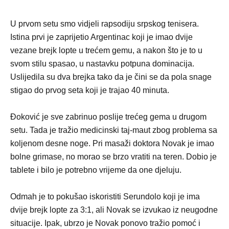
U prvom setu smo vidjeli rapsodiju srpskog tenisera.
Istina prvi je zaprijetio Argentinac koji je imao dvije
vezane brejk lopte u trećem gemu, a nakon što je to u
svom stilu spasao, u nastavku potpuna dominacija.
Uslijedila su dva brejka tako da je čini se da pola snage
stigao do prvog seta koji je trajao 40 minuta.
Đoković je sve zabrinuo poslije trećeg gema u drugom
setu. Tada je tražio medicinski taj-maut zbog problema sa
koljenom desne noge. Pri masaži doktora Novak je imao
bolne grimase, no morao se brzo vratiti na teren. Dobio je
tablete i bilo je potrebno vrijeme da one djeluju.
Odmah je to pokušao iskoristiti Serundolo koji je ima
dvije brejk lopte za 3:1, ali Novak se izvukao iz neugodne
situacije. Ipak, ubrzo je Novak ponovo tražio pomoć i