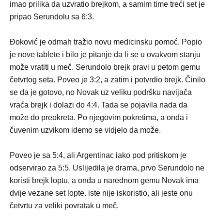
imao prilika da uzvratio brejkom, a samim time treći set je
pripao Serundolu sa 6:3.
Đoković je odmah tražio novu medicinsku pomoć. Popio
je nove tablete i bilo je pitanje da li se u ovakvom stanju
može vratiti u meč. Serundolo brejk pravi u petom gemu
četvrtog seta. Poveo je 3:2, a zatim i potvrdio brejk. Činilo
se da je gotovo, no Novak uz veliku podršku navijača
vraća brejk i dolazi do 4:4. Tada se pojavila nada da
može do preokreta. Po njegovim pokretima, a onda i
čuvenim uzvikom idemo se vidjelo da može.
Poveo je sa 5:4, ali Argentinac iako pod pritiskom je
odservirao za 5:5. Uslijedila je drama, prvo Serundolo ne
koristi brejk loptu, a onda u narednom gemu Novak ima
dvije vezane set lopte. iste nije iskoristio, ali jeste onu
četvrtu za veliki povratak u meč.