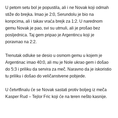
U petom setu bol je popustila, ali i ne Novak koji odmah
stiže do brejka. Imao je 2:0, Serundolu je bio na
konpcima, ali i takav vraća brejk za 1:2. U narednom
gemu Novak je pao, svi su utrnuli, ali je prošao bez
posljednica. Taj gem pripao je Argentincu koji je
poravnao na 2:2.
Trenutak odluke se desio u osmom gemu u kojem je
Argentinac imao 40:0, ali mu je Nole ukrao gem i došao
do 5:3 i priliku da servira za meč. Naravno da je iskoristio
tu priliku i došao do veličanstvene pobjede.
U četvrtfinalu će se Novak sastati protiv boljeg iz meča
Kasper Rud – Tejlor Fric koji će na teren nešto kasnije.