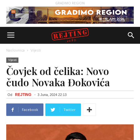
GRADIMO REGION
Naslovnica
Vijesti
Vijesti
Čovjek od čelika: Novo
čudo Novaka Đokovića
REJTING
Od
-
3 Juna, 2024 22:13
Facebook
Twitter