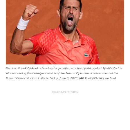
Serbia's Novak Djokovic clenches his fist after scoring a point against Spain's Carlos
Alcaraz during their semifinal match of the French Open tennis tournament at the
Roland Garros stadium in Paris, Friday, June 9, 2023. (AP Photo/Christophe Ena)
GRADIMO REGION