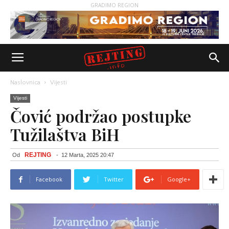
GRADIMO REGION
Naslovnica
Vijesti
Vijesti
Čović podržao postupke
Tužilaštva BiH
REJTING
Od
-
12 Marta, 2025 20:47
Facebook
Twitter
Google+