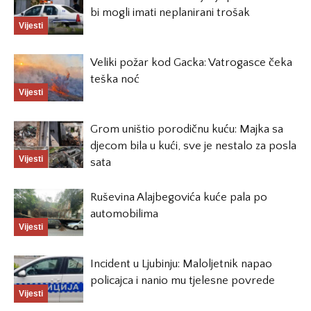
bi mogli imati neplanirani trošak
Vijesti
Veliki požar kod Gacka: Vatrogasce čeka
teška noć
Vijesti
Grom uništio porodičnu kuću: Majka sa
djecom bila u kući, sve je nestalo za posla
Vijesti
sata
Ruševina Alajbegovića kuće pala po
automobilima
Vijesti
Incident u Ljubinju: Maloljetnik napao
policajca i nanio mu tjelesne povrede
Vijesti