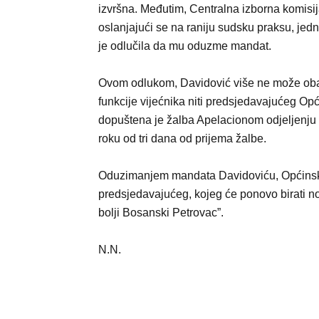
izvršna. Međutim, Centralna izborna komisij
oslanjajući se na raniju sudsku praksu, jed
je odlučila da mu oduzme mandat.
Ovom odlukom, Davidović više ne može oba
funkcije vijećnika niti predsjedavajućeg O
dopuštena je žalba Apelacionom odjeljenju 
roku od tri dana od prijema žalbe.
Oduzimanjem mandata Davidoviću, Općinsko
predsjedavajućeg, kojeg će ponovo birati n
bolji Bosanski Petrovac”.
N.N.