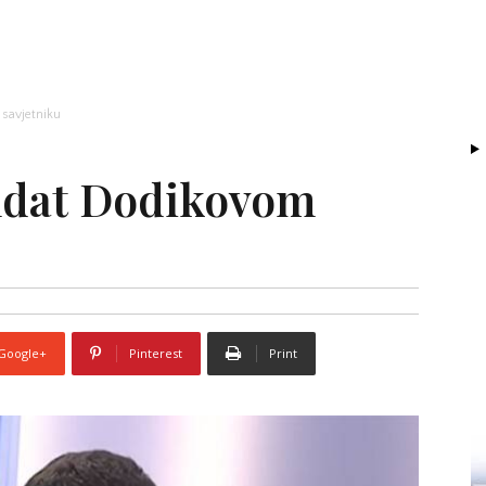
savjetniku
ndat Dodikovom
Google+
Pinterest
Print