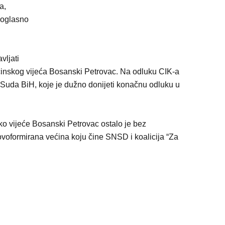
a,
noglasno
vljati
pćinskog vijeća Bosanski Petrovac. Na odluku CIK-a
Suda BiH, koje je dužno donijeti konačnu odluku u
 vijeće Bosanski Petrovac ostalo je bez
ovoformirana većina koju čine SNSD i koalicija “Za