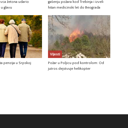
avca žetona udario
gašenju požara kod Trebinja i izveli
u glavu
hitan medicinski let do Beograda
Vijesti
ta penzija u Srpskoj
Požar u Poljicu pod kontrolom: Od
jutros dejstvuje helikopter