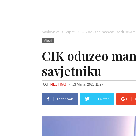
Naslovnica
Vijesti
CIK oduzeo mandat Dodikovom 
Vijesti
CIK oduzeo ma
savjetniku
REJTING
Od
-
13 Marta, 2025 11:27
Facebook
Twitter