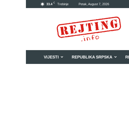
C
33.4
Trebinje
Petak, August 7, 2026
Rejting
VIJESTI
REPUBLIKA SRPSKA
R