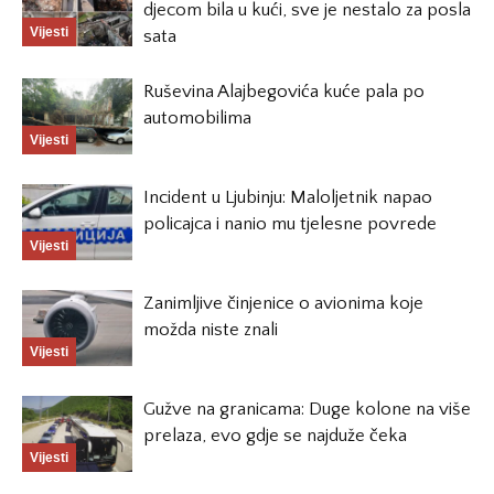
djecom bila u kući, sve je nestalo za posla
Vijesti
sata
Ruševina Alajbegovića kuće pala po
automobilima
Vijesti
Incident u Ljubinju: Maloljetnik napao
policajca i nanio mu tjelesne povrede
Vijesti
Zanimljive činjenice o avionima koje
možda niste znali
Vijesti
Gužve na granicama: Duge kolone na više
prelaza, evo gdje se najduže čeka
Vijesti