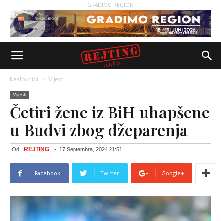
GRADIMO REGION
Naslovnica
Vijesti
Vijesti
Četiri žene iz BiH uhapšene
u Budvi zbog džeparenja
REJTING
Od
-
17 Septembra, 2024 21:51
Facebook
Twitter
Google+