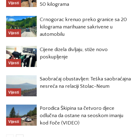
Vijesti
50 kilograma
Crnogorac krenuo preko granice sa 20
kilograma marihuane sakrivene u
Vijesti
automobilu
Cijene dizela divljaju, stiže novo
poskupljenje
Vijesti
Saobraćaj obustavljen: Teška saobraćajna
nesreća na relaciji Stolac-Neum
Vijesti
Porodica Škipina sa četvoro djece
odlučna da ostane na seoskom imanju
Vijesti
kod Foče (VIDEO)