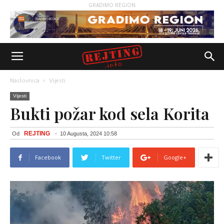
GRADIMO REGION
Naslovnica
Vijesti
Vijesti
Bukti požar kod sela Korita
REJTING
Od
-
10 Augusta, 2024 10:58
Facebook
Twitter
Google+