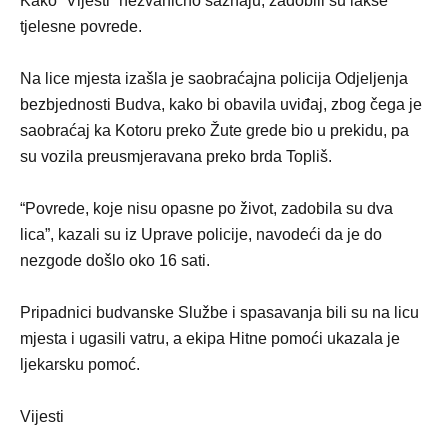
Kako “Vijesti” nezvanično saznaju, zadobili su lakše
tjelesne povrede.
Na lice mjesta izašla je saobraćajna policija Odjeljenja
bezbjednosti Budva, kako bi obavila uviđaj, zbog čega je
saobraćaj ka Kotoru preko Žute grede bio u prekidu, pa
su vozila preusmjeravana preko brda Topliš.
“Povrede, koje nisu opasne po život, zadobila su dva
lica”, kazali su iz Uprave policije, navodeći da je do
nezgode došlo oko 16 sati.
Pripadnici budvanske Službe i spasavanja bili su na licu
mjesta i ugasili vatru, a ekipa Hitne pomoći ukazala je
ljekarsku pomoć.
Vijesti