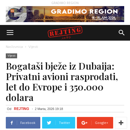
GRADIMO REGION
Naslovnica
Vijesti
Vijesti
Bogataši bježe iz Dubaija:
Privatni avioni rasprodati,
let do Evrope i 350.000
dolara
REJTING
Od
-
2 Marta, 2026 19:18
Facebook
Twitter
Google+