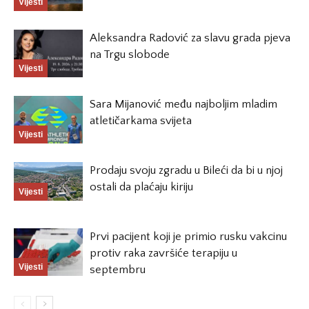
Vijesti
Aleksandra Radović za slavu grada pjeva
na Trgu slobode
Vijesti
Sara Mijanović među najboljim mladim
atletičarkama svijeta
Vijesti
Prodaju svoju zgradu u Bileći da bi u njoj
ostali da plaćaju kiriju
Vijesti
Prvi pacijent koji je primio rusku vakcinu
protiv raka završiće terapiju u
Vijesti
septembru