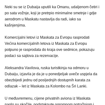
Neki su se iz Dubaija uputili ka Omanu, udaljenom četiri i
po sata vožnje, koji je pretrpio minimalne smetnje i gdje
aerodrom u Maskatu nastavlja da radi, iako sa
kašnjenjima.
Komercijalni letovi iz Maskata za Evropu rasprodati
Većina komercijalnih letova iz Maskata za Evropu
potpuno je rasprodata do kraja ove sedmice, pokazuju
podaci sa sajtova za rezervacije.
Aleksandra Vavilova, ruska turistkinja na odmoru u
Dubaiju, izjavila je da je u ponedjeljak uveče uspjela da
obezbijedi jednu od posljednjih dostupnih karata za
odlazak – let iz Maskata za Kolombo na Šri Lanki.
U međuvremenu, cijene privatnih aviona iz Maskata
naglo su skočile, podstaknute ogromnom potražnjom i