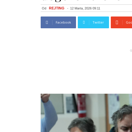
REJTING
Od
-
12 Marta, 2026 09:11
Facebook
Twitter
Goo
G