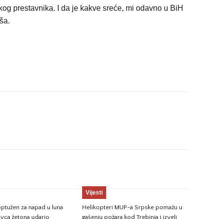
iskog prestavnika. I da je kakve sreće, mi odavno u BiH
ša.
Vijesti
ptužen za napad u luna
Helikopteri MUP-a Srpske pomažu u
avca žetona udario
gašenju požara kod Trebinja i izveli