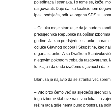
pojedinaca i stranaka. I o tome se, kaže, mo
razgovarati. Daje šansu koalicionom dogovor
ipak, podsjeća, odluke organa SDS su jasn
– Odluka moje stranke je da ja budem kandi
predsjednika Republike na opštim izborima
godine. Ja kao predsjednik stranke moram p
odluke Glavnog odbora i Skupštine, kao na
organa stranke. A sa Draškom Stanivuković
njegovim pokretom treba da razgovaramo. Mi
funkcija i da onda izađemo u javnost i da i
Blanuša je najavio da se stranka već sprema
– Vrlo brzo ćemo već na sljedećoj sjednici G
toga izborne štabove na nivou lokalnih zajed
režim rada gdje nema puno prostora za politi