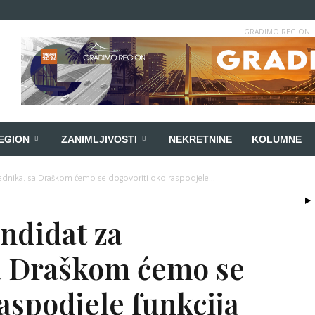
GRADIMO REGION
EGION
ZANIMLJIVOSTI
NEKRETNINE
KOLUMNE
jednika, sa Draškom ćemo se dogovoriti oko raspodjele...
ndidat za
a Draškom ćemo se
aspodjele funkcija