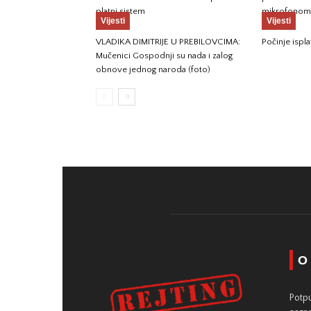
platni sistem
mikrofonom 
Vijesti
Vijesti
VLADIKA DIMITRIJE U PREBILOVCIMA:
Počinje ispla
Mučenici Gospodnji su nada i zalog
obnove jednog naroda (foto)
O
Potpu