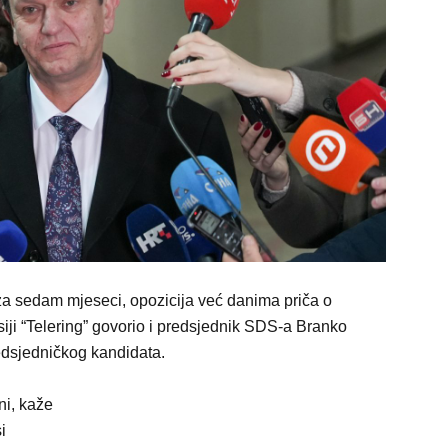
k za sedam mjeseci, opozicija već danima priča o
isiji “Telering” govorio i predsjednik SDS-a Branko
edsjedničkog kandidata.
ni, kaže
i