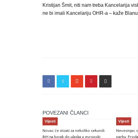
Kristijan Šmit, niti nam treba Kancelarija v
ne bi imali Kancelariju OHR-a – kaže Blanu
POVEZANI ČLANCI
Vijesti
Vijesti
Novac će stizati za nekoliko sekundi:
Nevesinjac o
BiH na korak do ulaska u evropski
parku: Prod