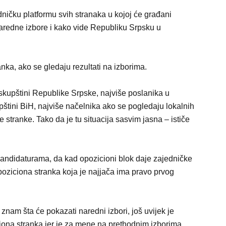
dničku platformu svih stranaka u kojoj će građani
aredne izbore i kako vide Republiku Srpsku u
anka, ako se gledaju rezultati na izborima.
skupštini Republike Srpske, najviše poslanika u
tini BiH, najviše načelnika ako se pogledaju lokalnih
stranke. Tako da je tu situacija sasvim jasna – ističe
andidaturama, da kad opozicioni blok daje zajedničke
poziciona stranka koja je najjača ima pravo prvog
e znam šta će pokazati naredni izbori, još uvijek je
ona stranka jer je za mene na prethodnim izborima