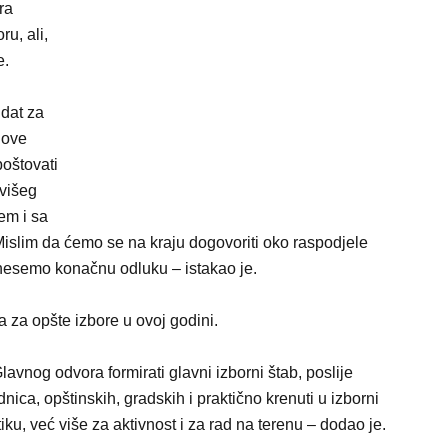
ra
u, ali,
e.
dat za
 ove
oštovati
jvišeg
em i sa
slim da ćemo se na kraju dogovoriti oko raspodjele
znesemo konačnu odluku – istakao je.
 za opšte izbore u ovoj godini.
lavnog odvora formirati glavni izborni štab, poslije
nica, opštinskih, gradskih i praktično krenuti u izborni
ku, već više za aktivnost i za rad na terenu – dodao je.