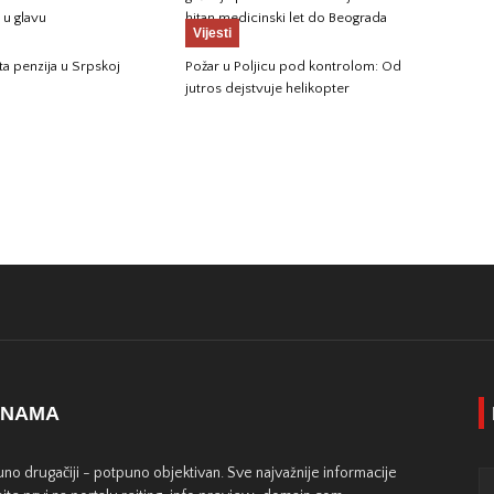
u glavu
hitan medicinski let do Beograda
Vijesti
ta penzija u Srpskoj
Požar u Poljicu pod kontrolom: Od
jutros dejstvuje helikopter
 NAMA
no drugačiji - potpuno objektivan. Sve najvažnije informacije