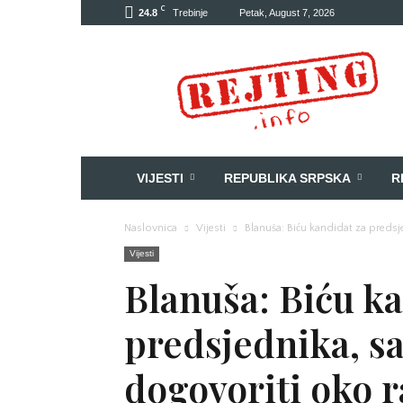
C
24.8
Trebinje
Petak, August 7, 2026
Rejting
VIJESTI
REPUBLIKA SRPSKA
R
Naslovnica
Vijesti
Blanuša: Biću kandidat za preds
Vijesti
Blanuša: Biću ka
predsjednika, s
dogovoriti oko r