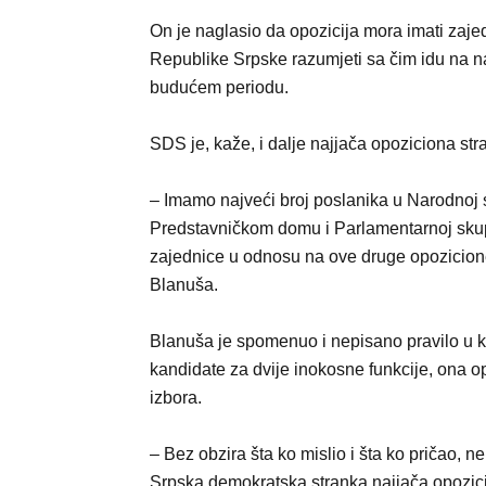
On je naglasio da opozicija mora imati zaje
Republike Srpske razumjeti sa čim idu na n
budućem periodu.
SDS je, kaže, i dalje najjača opoziciona str
– Imamo najveći broj poslanika u Narodnoj 
Predstavničkom domu i Parlamentarnoj skupš
zajednice u odnosu na ove druge opozicione 
Blanuša.
Blanuša je spomenuo i nepisano pravilo u k
kandidate za dvije inokosne funkcije, ona o
izbora.
– Bez obzira šta ko mislio i šta ko pričao, n
Srpska demokratska stranka najjača opozici