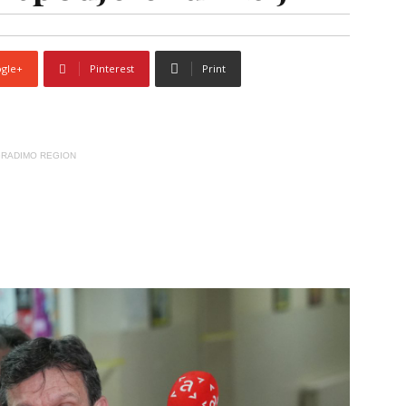
gle+
Pinterest
Print
RADIMO REGION