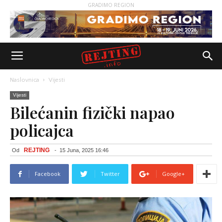
GRADIMO REGION
Naslovnica
Vijesti
Vijesti
Bilećanin fizički napao
policajca
REJTING
Od
-
15 Juna, 2025 16:46
Facebook
Twitter
Google+