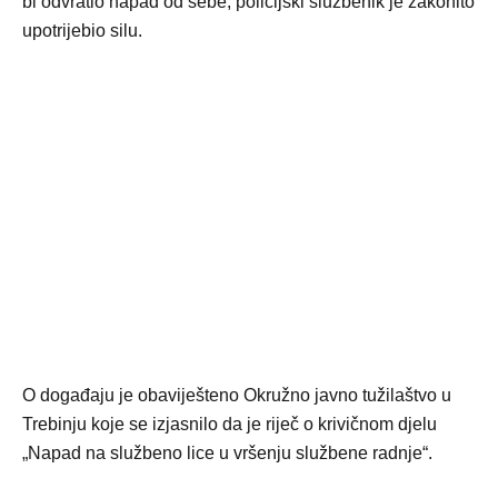
bi odvratio napad od sebe, policijski službenik je zakonito
upotrijebio silu.
O događaju je obaviješteno Okružno javno tužilaštvo u
Trebinju koje se izjasnilo da je riječ o krivičnom djelu
„Napad na službeno lice u vršenju službene radnje“.