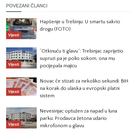
POVEZANI ČLANCI
Hapšenje u Trebinju: U smartu sakrio
drogu (FOTO)
Vijesti
“Otkinuću ti glavu”: Trebinjac zaprijetio
supruzi pa je polio sokom, ona mu
Vijesti
pocijepala majicu
Novac će stizati za nekoliko sekundi: BiH
na korak do ulaska u evropski platni
Vijesti
sistem
Nevesinjac optužen za napad u luna
parku: Prodavca žetona udario
Vijesti
mikrofonom u glavu