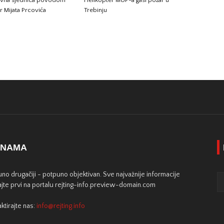
r Mijata Prcovića
Trebinju
 NAMA
no drugačiji - potpuno objektivan. Sve najvažnije informacije
jte prvi na portalu rejting-info.preview-domain.com
ktirajte nas:
info@rejting.info