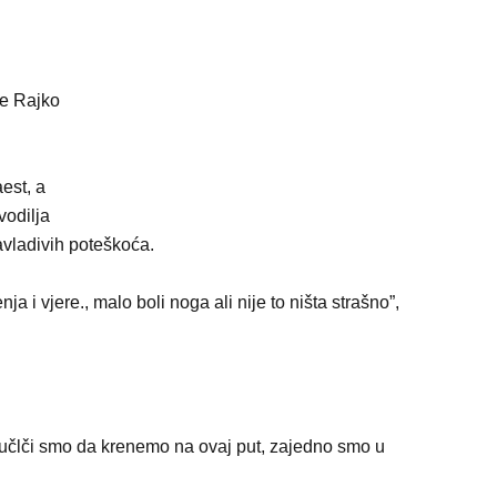
že Rajko
est, a
vodilja
avladivih poteškoća.
 i vjere., malo boli noga ali nije to ništa strašno”,
dlučlči smo da krenemo na ovaj put, zajedno smo u