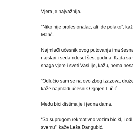
Vjera je najvažnija.
“Niko nije profesionalac, ali ide polako”, ka
Marić.
Najmlađi učesnik ovog putovanja ima šesna
najstariji sedamdeset šest godina. Kada su 
snaga vjere i sveti Vasilije, kažu, nema nes
“Odlučio sam se na ovo zbog izazova, druženja
kaže najmlađi učesnik Ognjen Lučić.
Među biciklistima je i jedna dama.
“Sa suprugom rekreativno vozim bicikl, i o
svemu”, kaže Leša Dangubić.