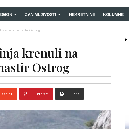
EGION
ZANIMLJIVOSTI
NEKRETNINE
KOLUMNE
hodočašće u manastir Ostrog
binja krenuli na
astir Ostrog
Google+
Pinterest
Print