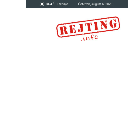
C
34.4
Trebinje
Četvrtak, August 6, 2026
Rejting