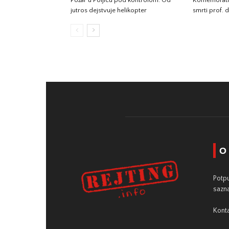
jutros dejstvuje helikopter
smrti prof. d
O
Potpu
sazna
Konta