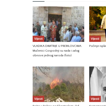
Vijesti
Vijesti
VLADIKA DIMITRIJE U PREBILOVCIMA:
Počinje ispla
Mučenici Gospodnji su nada i zalog
obnove jednog naroda (foto)
Vijesti
Vijesti
Požar u Poljicu pod kontrolom: Od
Komemorati