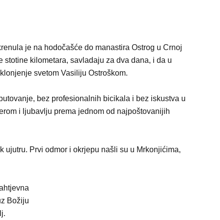
 krenula je na hodočašće do manastira Ostrog u Crnoj
e stotine kilometara, savladaju za dva dana, i da u
klonjenje svetom Vasiliju Ostroškom.
utovanje, bez profesionalnih bicikala i bez iskustva u
jerom i ljubavlju prema jednom od najpoštovanijih
k ujutru. Prvi odmor i okrjepu našli su u Mrkonjićima,
ahtjevna
uz Božiju
j.