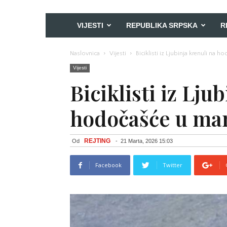
VIJESTI
REPUBLIKA SRPSKA
R
Naslovnica
Vijesti
Biciklisti iz Ljubinja krenuli na 
Vijesti
Biciklisti iz Lju
hodočašće u man
REJTING
Od
-
21 Marta, 2026 15:03
Facebook
Twitter