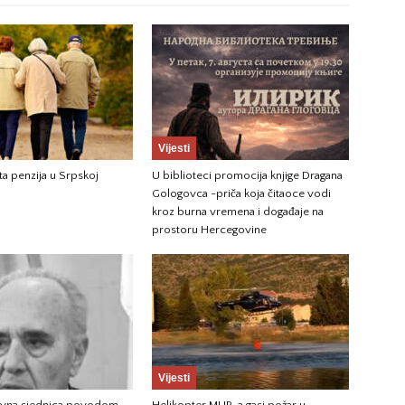
Vijesti
ta penzija u Srpskoj
U biblioteci promocija knjige Dragana
Gologovca -priča koja čitaoce vodi
kroz burna vremena i događaje na
prostoru Hercegovine
Vijesti
vna sjednica povodom
Helikopter MUP-a gasi požar u