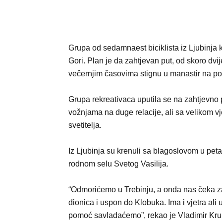
Grupa od sedamnaest biciklista iz Ljubinja
Gori. Plan je da zahtjevan put, od skoro dvij
večernjim časovima stignu u manastir na po
Grupa rekreativaca uputila se na zahtjevno p
vožnjama na duge relacije, ali sa velikom v
svetitelja.
Iz Ljubinja su krenuli sa blagoslovom u peta
rodnom selu Svetog Vasilija.
“Odmorićemo u Trebinju, a onda nas čeka z
dionica i uspon do Klobuka. Ima i vjetra ali 
pomoć savladaćemo”, rekao je Vladimir Krul