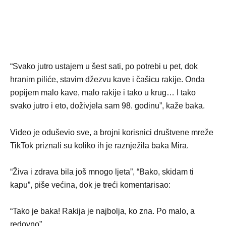
“Svako jutro ustajem u šest sati, po potrebi u pet, dok
hranim piliće, stavim džezvu kave i čašicu rakije. Onda
popijem malo kave, malo rakije i tako u krug… I tako
svako jutro i eto, doživjela sam 98. godinu”, kaže baka.
Video je oduševio sve, a brojni korisnici društvene mreže
TikTok priznali su koliko ih je raznježila baka Mira.
“Živa i zdrava bila još mnogo ljeta”, “Bako, skidam ti
kapu”, piše većina, dok je treći komentarisao:
“Tako je baka! Rakija je najbolja, ko zna. Po malo, a
redovno”.