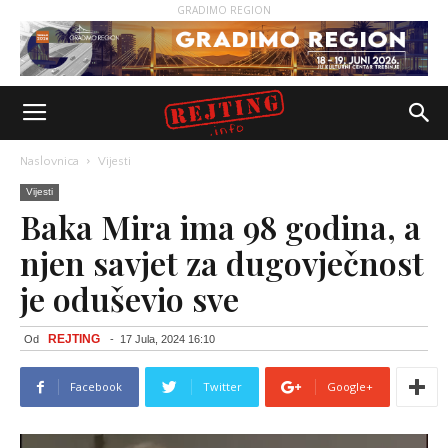
GRADIMO REGION
Naslovnica
Vijesti
Vijesti
Baka Mira ima 98 godina, a
njen savjet za dugovječnost
je oduševio sve
REJTING
Od
-
17 Jula, 2024 16:10
Facebook
Twitter
Google+