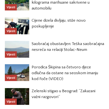
kilograma marihuane sakrivene u
Vijesti
automobilu
Cijene dizela divljaju, stiže novo
poskupljenje
Vijesti
Saobraćaj obustavljen: Teška saobraćajna
nesreća na relaciji Stolac-Neum
Vijesti
Porodica Škipina sa četvoro djece
odlučna da ostane na seoskom imanju
Vijesti
kod Foče (VIDEO)
Zelenski stigao u Beograd: “Zakazani
važni razgovori”
Vijesti