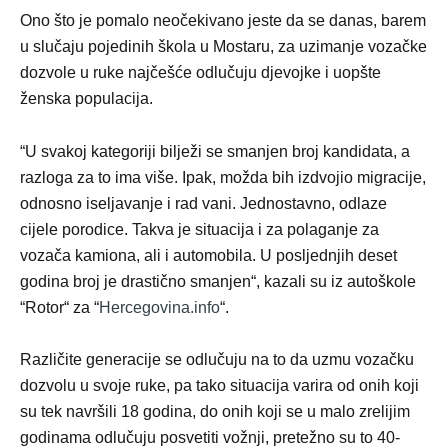
Ono što je pomalo neočekivano jeste da se danas, barem
u slučaju pojedinih škola u Mostaru, za uzimanje vozačke
dozvole u ruke najčešće odlučuju djevojke i uopšte
ženska populacija.
“U svakoj kategoriji bilježi se smanjen broj kandidata, a
razloga za to ima više. Ipak, možda bih izdvojio migracije,
odnosno iseljavanje i rad vani. Jednostavno, odlaze
cijele porodice. Takva je situacija i za polaganje za
vozača kamiona, ali i automobila. U posljednjih deset
godina broj je drastično smanjen“, kazali su iz autoškole
“Rotor“ za “
Hercegovina.info
“.
Različite generacije se odlučuju na to da uzmu vozačku
dozvolu u svoje ruke, pa tako situacija varira od onih koji
su tek navršili 18 godina, do onih koji se u malo zrelijim
godinama odlučuju posvetiti vožnji, pretežno su to 40-