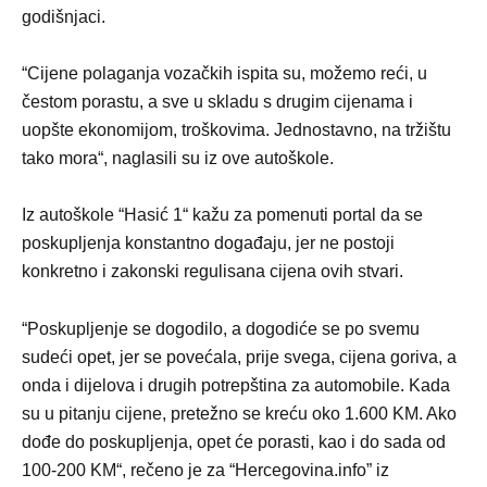
godišnjaci.
“Cijene polaganja vozačkih ispita su, možemo reći, u
čestom porastu, a sve u skladu s drugim cijenama i
uopšte ekonomijom, troškovima. Jednostavno, na tržištu
tako mora“, naglasili su iz ove autoškole.
Iz autoškole “Hasić 1“ kažu za pomenuti portal da se
poskupljenja konstantno događaju, jer ne postoji
konkretno i zakonski regulisana cijena ovih stvari.
“Poskupljenje se dogodilo, a dogodiće se po svemu
sudeći opet, jer se povećala, prije svega, cijena goriva, a
onda i dijelova i drugih potrepština za automobile. Kada
su u pitanju cijene, pretežno se kreću oko 1.600 KM. Ako
dođe do poskupljenja, opet će porasti, kao i do sada od
100-200 KM“, rečeno je za “Hercegovina.info” iz