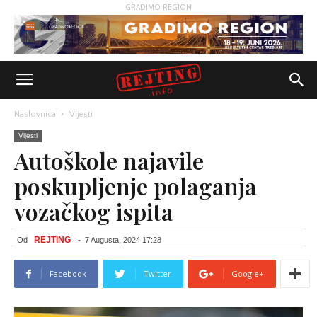
GRADIMO REGION
Naslovnica
Vijesti
Vijesti
Autoškole najavile
poskupljenje polaganja
vozačkog ispita
REJTING
Od
-
7 Augusta, 2024 17:28
Facebook
Twitter
Google+