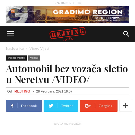
GRADIMO REGION
Naslovnica
Video Vijesti
Video Vijesti
Vijesti
Automobil bez vozača sletio
u Neretvu /VIDEO/
REJTING
Od
-
28 Februara, 2021 19:57
Facebook
Twitter
Google+
GRADIMO REGION