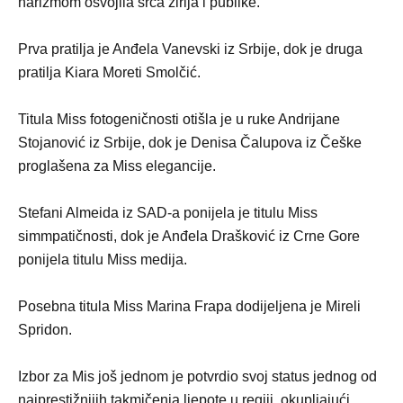
harizmom osvojila srca žirija i publike.
Prva pratilja je Anđela Vanevski iz Srbije, dok je druga
pratilja Kiara Moreti Smolčić.
Titula Miss fotogeničnosti otišla je u ruke Andrijane
Stojanović iz Srbije, dok je Denisa Čalupova iz Češke
proglašena za Miss elegancije.
Stefani Almeida iz SAD-a ponijela je titulu Miss
simmpatičnosti, dok je Anđela Drašković iz Crne Gore
ponijela titulu Miss medija.
Posebna titula Miss Marina Frapa dodijeljena je Mireli
Spridon.
Izbor za Mis još jednom je potvrdio svoj status jednog od
najprestižnijih takmičenja ljepote u regiji, okupljajući