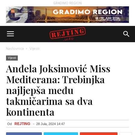
GRADIMO REGION
Naslovnica
Vijesti
Vijesti
Anđela Joksimović Miss
Mediterana: Trebinjka
najljepša među
takmičarima sa dva
kontinenta
REJTING
Od
-
28 Jula, 2024 14:47