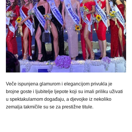
Veče ispunjena glamurom i elegancijom privukla je
brojne goste i ljubitelje ljepote koji su imali priliku uživati
u spektakularnom događaju, a djevojke iz nekoliko
zemalja takmičile su se za prestižne titule.