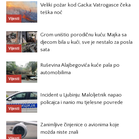
Veliki požar kod Gacka: Vatrogasce čeka
teška noć
Vijesti
Grom uništio porodičnu kuću: Majka sa
djecom bila u kući, sve je nestalo za posla
Vijesti
sata
Ruševina Alajbegovića kuće pala po
automobilima
Vijesti
Incident u Ljubinju: Maloljetnik napao
policajca i nanio mu tjelesne povrede
Vijesti
Zanimljive činjenice o avionima koje
možda niste znali
Vijesti