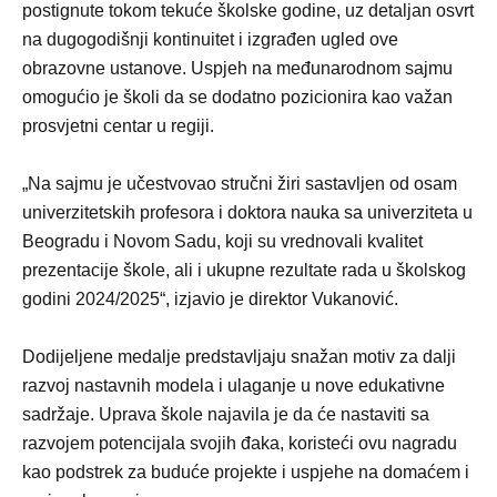
postignute tokom tekuće školske godine, uz detaljan osvrt
na dugogodišnji kontinuitet i izgrađen ugled ove
obrazovne ustanove. Uspjeh na međunarodnom sajmu
omogućio je školi da se dodatno pozicionira kao važan
prosvjetni centar u regiji.
„Na sajmu je učestvovao stručni žiri sastavljen od osam
univerzitetskih profesora i doktora nauka sa univerziteta u
Beogradu i Novom Sadu, koji su vrednovali kvalitet
prezentacije škole, ali i ukupne rezultate rada u školskog
godini 2024/2025“, izjavio je direktor Vukanović.
Dodijeljene medalje predstavljaju snažan motiv za dalji
razvoj nastavnih modela i ulaganje u nove edukativne
sadržaje. Uprava škole najavila je da će nastaviti sa
razvojem potencijala svojih đaka, koristeći ovu nagradu
kao podstrek za buduće projekte i uspjehe na domaćem i