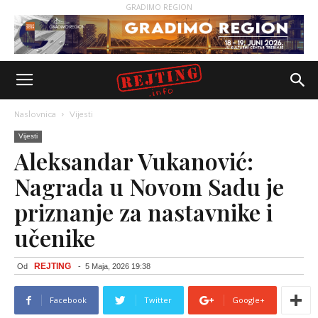
GRADIMO REGION
Naslovnica
Vijesti
Vijesti
Aleksandar Vukanović:
Nagrada u Novom Sadu je
priznanje za nastavnike i
učenike
REJTING
Od
-
5 Maja, 2026 19:38
Facebook
Twitter
Google+