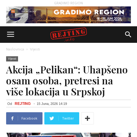
GRADIMO REGION
Naslovnica
Vijesti
Vijesti
Akcija „Pelikan“: Uhapšeno
osam osoba, pretresi na
više lokacija u Srpskoj
REJTING
Od
-
15 Juna, 2026 14:19
Facebook
Twitter