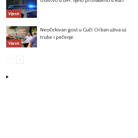
Ubistvo u BiH, tijelo pronađeno u kući
Vijesti
Neočekivan gost u Guči: Orban uživa uz
trube i pečenje
Vijesti