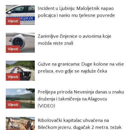
Incident u Ljubinju: Maloljetnik napao
policajca i nanio mu tjelesne povrede
Vijesti
Zanimljive činjenice o avionima koje
možda niste znali
Vijesti
Gužve na granicama: Duge kolone na više
prelaza, evo gdje se najduže čeka
Vijesti
Prelijepa priroda Nevesinja danas u znaku
druženja i takmičenja na Alagovcu
Vijesti
(VIDEO)
Ribolovački kapitalac uhvaćena na
Bilećkom jezeru, dugačak 2 metra, težak