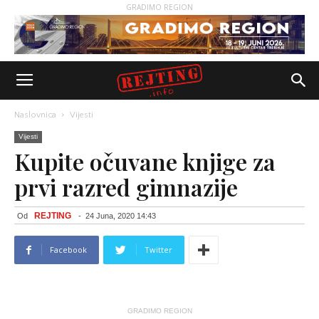
GRADIMO REGION
Naslovnica
Vijesti
Vijesti
Kupite očuvane knjige za
prvi razred gimnazije
REJTING
Od
-
24 Juna, 2020 14:43
Facebook
Twitter
GRADIMO REGION