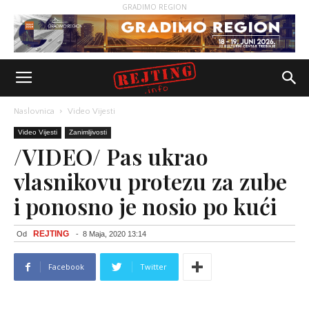
GRADIMO REGION
Naslovnica
Video Vijesti
Video Vijesti
Zanimljivosti
/VIDEO/ Pas ukrao
vlasnikovu protezu za zube
i ponosno je nosio po kući
REJTING
Od
-
8 Maja, 2020 13:14
Facebook
Twitter