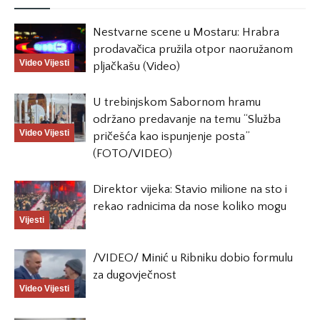
Nestvarne scene u Mostaru: Hrabra
prodavačica pružila otpor naoružanom
Video Vijesti
pljačkašu (Video)
U trebinjskom Sabornom hramu
održano predavanje na temu “Služba
Video Vijesti
pričešća kao ispunjenje posta”
(FOTO/VIDEO)
Direktor vijeka: Stavio milione na sto i
rekao radnicima da nose koliko mogu
Vijesti
/VIDEO/ Minić u Ribniku dobio formulu
za dugovječnost
Video Vijesti