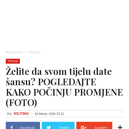
Naslovnica
Trebinje
Trebinje
Želite da svom tijelu date
šansu? POGLEDAJTE
KAKO POČINJU PROMJENE
(FOTO)
REJTING
Od
-
16 Marta, 2026 23:11
Facebook
Twitter
Google+