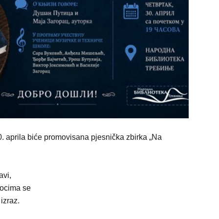
30. aprila biće promovisana pjesnička zbirka „Na
avi,
taocima se
 izraz.