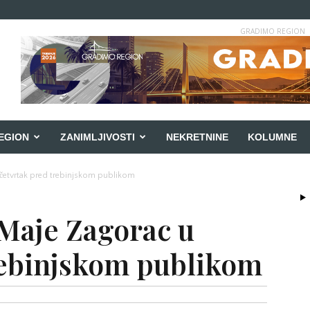
GRADIMO REGION
EGION
ZANIMLJIVOSTI
NEKRETNINE
KOLUMNE
 četvrtak pred trebinjskom publikom
Maje Zagorac u
rebinjskom publikom