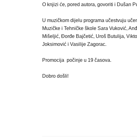
O knjizi će, pored autora, govoriti i Dušan P
U muzičkom dijelu programa učestvuju učen
Muzičke i Tehničke škole Sara Vuković, An
Mišeljić, Đorđe Bajčetić, Uroš Butulija, Vikto
Joksimović i Vasilije Zagorac.
Promocija počinje u 19 časova.
Dobro došli!