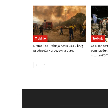
Trebinje
Trebinje
Drama kod Trebinja: Vatra ušla u krug
Gala koncer
preduzeća Hercegovina putevi
osmi Međunar
muzike (FO