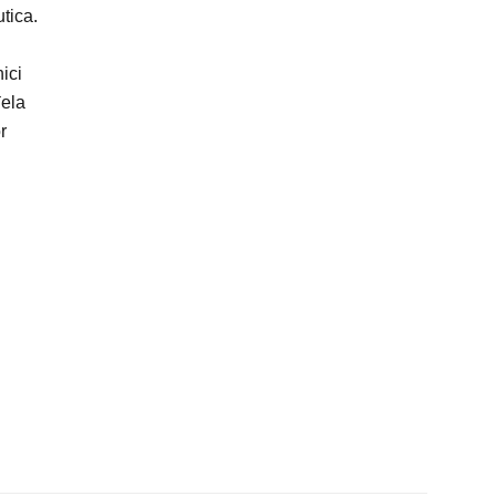
utica.
ici
đela
r