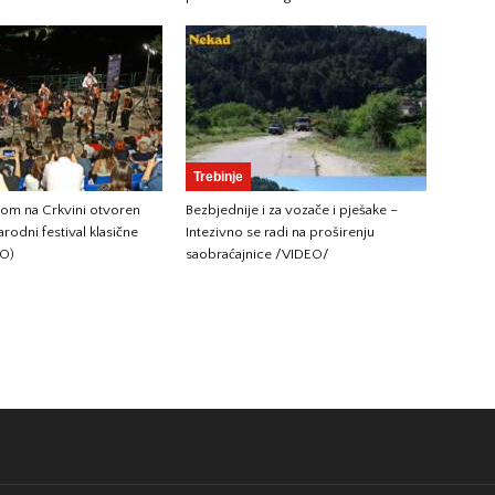
Trebinje
tom na Crkvini otvoren
Bezbjednije i za vozače i pješake –
odni festival klasične
Intezivno se radi na proširenju
TO)
saobraćajnice /VIDEO/