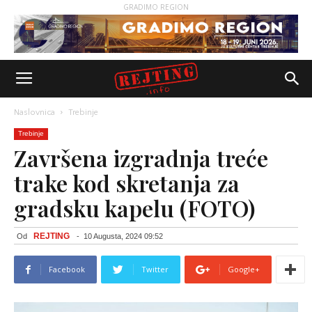
GRADIMO REGION
Naslovnica
Trebinje
Trebinje
Završena izgradnja treće
trake kod skretanja za
gradsku kapelu (FOTO)
REJTING
Od
-
10 Augusta, 2024 09:52
Facebook
Twitter
Google+