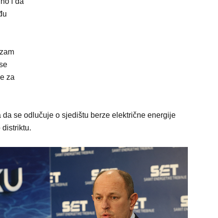
no i da
đu
nizam
 se
ne za
da se odlučuje o sjedištu berze električne energije
distriktu.