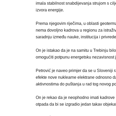
imala stabilnost snabdijevanja strujom s cilje
izvora energije.
Prema njegovim riječima, u oblasti geoterma
nema dovoljno kadrova u regionu za istraži
saradnju između nauke, institucija i privrede 
On je istakao da je na samitu u Trebinju bilo
omogućiti potpunu energetsku nezavisnost je
Petrović je naveo primjer da se u Sloveniji
efekte nove nuklearne elektrane odnosno d
aktivnostima do puštanja u rad tog novog po
On je rekao da je neophodno imati kadrove 
otpada da bi se izgradio jedan takav objekat