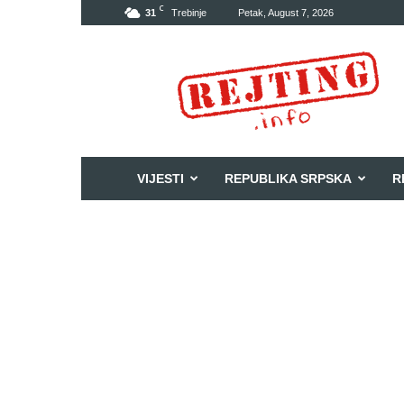
C
31
Trebinje
Petak, August 7, 2026
Rejting
VIJESTI
REPUBLIKA SRPSKA
R