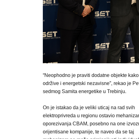
“Neophodno je praviti dodatne objekte kako bi
održive i energetski nezavisne”, rekao je Pe
sedmog Samita energetike u Trebinju.
On je istakao da je veliki uticaj na rad svih
elektroprivreda u regionu ostavio mehaniz
oporezivanja CBAM, posebno na one izvoz
orijentisane kompanije, te naveo da se taj