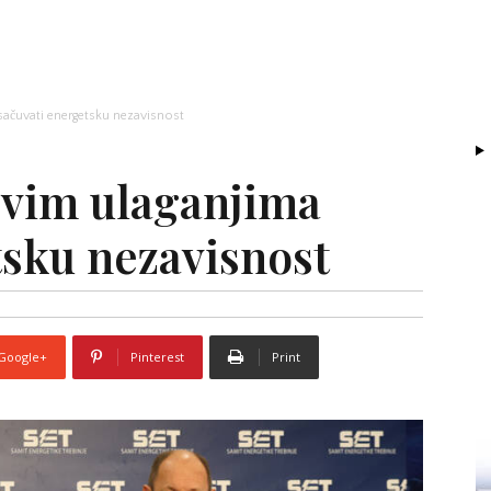
sačuvati energetsku nezavisnost
ovim ulaganjima
tsku nezavisnost
Google+
Pinterest
Print