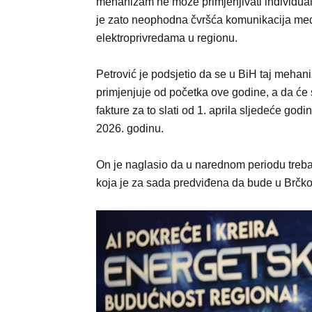
mehanizam ne može primjenjivati individual
je zato neophodna čvršća komunikacija me
elektroprivredama u regionu.
Petrović je podsjetio da se u BiH taj meha
primjenjuje od početka ove godine, a da će
fakture za to slati od 1. aprila sljedeće godi
2026. godinu.
On je naglasio da u narednom periodu treba 
koja je za sada predviđena da bude u Brčko 