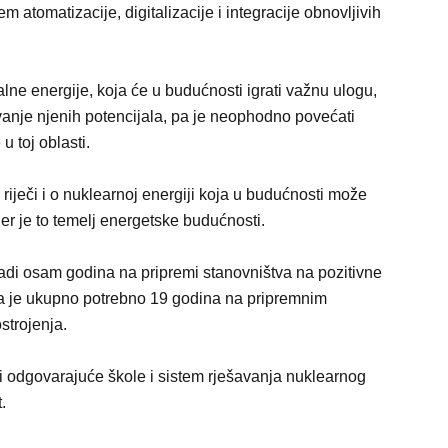
m atomatizacije, digitalizacije i integracije obnovljivih
lne energije, koja će u budućnosti igrati važnu ulogu,
vanje njenih potencijala, pa je neophodno povećati
u toj oblasti.
 riječi i o nuklearnoj energiji koja u budućnosti može
r je to temelj energetske budućnosti.
 radi osam godina na pripremi stanovništva na pozitivne
a je ukupno potrebno 19 godina na pripremnim
strojenja.
i odgovarajuće škole i sistem rješavanja nuklearnog
.