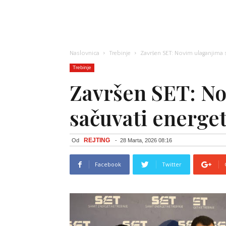
Naslovnica
Trebinje
Završen SET: Novim ulaganjima 
Trebinje
Završen SET: N
sačuvati energe
REJTING
Od
-
28 Marta, 2026 08:16
Facebook
Twitter