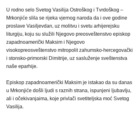
U rodno selo Svetog Vasilija Ostroškog i Tvrdoškog –
Mrkonjiće slila se rijeka vjernog naroda da i ove godine
proslave Vasiljevdan, uz molitvu i svetu arhijerejsku
liturgiju, koju su služili Njegovo preosveštenstvo episkop
zapadnoamerički Maksim i Njegovo
visokopreosveštenstvo mitropolit zahumsko-hercegovački
i stonsko-primorski Dimitrije, uz sasluženje sveštenstva
naše eparhije.
Episkop zapadnoamerički Maksim je istakao da su danas
u Mrkonjiće došli ljudi s raznih strana, ispunjeni ljubavlju,
ali i očekivanjaima, koje privlači svetiteljska moć Svetog
Vasilija.