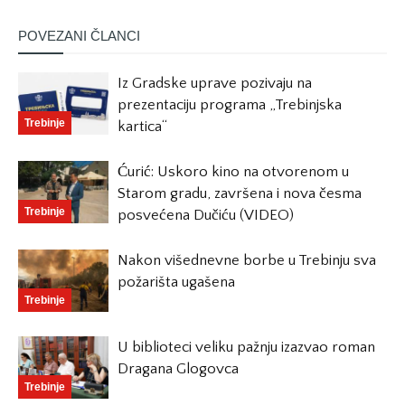
POVEZANI ČLANCI
Iz Gradske uprave pozivaju na
prezentaciju programa „Trebinjska
Trebinje
kartica“
Ćurić: Uskoro kino na otvorenom u
Starom gradu, završena i nova česma
Trebinje
posvećena Dučiću (VIDEO)
Nakon višednevne borbe u Trebinju sva
požarišta ugašena
Trebinje
U biblioteci veliku pažnju izazvao roman
Dragana Glogovca
Trebinje