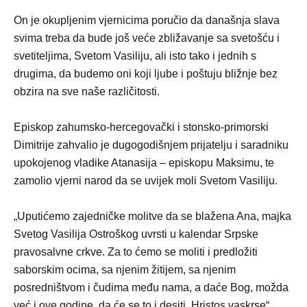
On je okupljenim vjernicima poručio da današnja slava
svima treba da bude još veće zbližavanje sa svetošću i
svetiteljima, Svetom Vasiliju, ali isto tako i jednih s
drugima, da budemo oni koji ljube i poštuju bližnje bez
obzira na sve naše različitosti.
Episkop zahumsko-hercegovački i stonsko-primorski
Dimitrije zahvalio je dugogodišnjem prijatelju i saradniku
upokojenog vladike Atanasija – episkopu Maksimu, te
zamolio vjerni narod da se uvijek moli Svetom Vasiliju.
„Uputićemo zajedničke molitve da se blažena Ana, majka
Svetog Vasilija Ostroškog uvrsti u kalendar Srpske
pravosalvne crkve. Za to ćemo se moliti i predložiti
saborskim ocima, sa njenim žitijem, sa njenim
posredništvom i čudima među nama, a daće Bog, možda
već i ove godine, da će se to i desiti. Hristos vaskrse“,