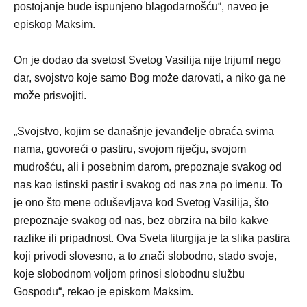
postojanje bude ispunjeno blagodarnošću“, naveo je
episkop Maksim.
On je dodao da svetost Svetog Vasilija nije trijumf nego
dar, svojstvo koje samo Bog može darovati, a niko ga ne
može prisvojiti.
„Svojstvo, kojim se današnje jevanđelje obraća svima
nama, govoreći o pastiru, svojom riječju, svojom
mudrošću, ali i posebnim darom, prepoznaje svakog od
nas kao istinski pastir i svakog od nas zna po imenu. To
je ono što mene oduševljava kod Svetog Vasilija, što
prepoznaje svakog od nas, bez obrzira na bilo kakve
razlike ili pripadnost. Ova Sveta liturgija je ta slika pastira
koji privodi slovesno, a to znači slobodno, stado svoje,
koje slobodnom voljom prinosi slobodnu službu
Gospodu“, rekao je episkom Maksim.