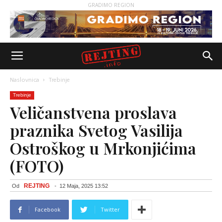
GRADIMO REGION
Naslovnica
Trebinje
Trebinje
Veličanstvena proslava
praznika Svetog Vasilija
Ostroškog u Mrkonjićima
(FOTO)
REJTING
Od
-
12 Maja, 2025 13:52
Facebook
Twitter