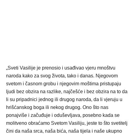
„Sveti Vasilije je prenosio i usađivao vjeru mnoštvu
naroda kako za svog života, tako i danas. Njegovom
svetom i časnom grobu i njegovim moštima pristupaju
ljudi bez obzira na razlike, najčešće i bez obzira na to da
li su pripadnici jednog ili drugog naroda, da li vjeruju u
hrišćanskog boga ili nekog drugog. Ono što nas
ponajviše i začuđuje i oduševljava, posebno kada se
molitveno obraćamo Svetom Vasiliju, jeste to što svetitelj
čini da naša srca, naša bića, naša tijela i naše ukupno