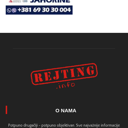
O NAMA
Potpuno drugačiji - potpuno objektivan. Sve najvažnije informacije