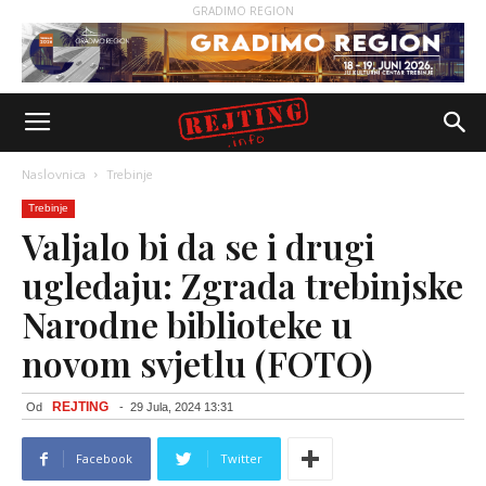
GRADIMO REGION
Naslovnica
Trebinje
Trebinje
Valjalo bi da se i drugi
ugledaju: Zgrada trebinjske
Narodne biblioteke u
novom svjetlu (FOTO)
REJTING
Od
-
29 Jula, 2024 13:31
Facebook
Twitter