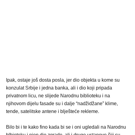
Ipak, ostaje još dosta posla, jer dio objekta u kome su
konzulat Srbije i jedna banka, ali i dio koji pripada
privatnom licu, ne slijede Narodnu biblioteku i na
njihovom dijelu fasade su i dalje “nadžidžane” klime,
tende, satelitske antene i blješteće rekleme.
Bilo bi i te kako fino kada bi se i oni ugledali na Narodnu
blbioteku i njen dio zgrade, ali i druge ustanove čiji su