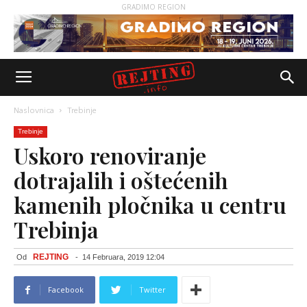
GRADIMO REGION
Naslovnica
Trebinje
Trebinje
Uskoro renoviranje
dotrajalih i oštećenih
kamenih pločnika u centru
Trebinja
REJTING
Od
-
14 Februara, 2019 12:04
Facebook
Twitter