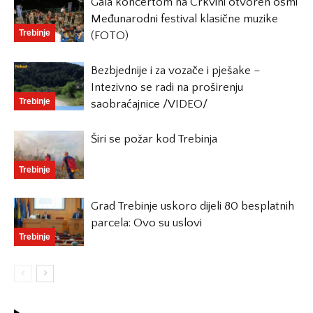
Gala koncertom na Crkvini otvoren osmi
Međunarodni festival klasične muzike
Trebinje
(FOTO)
Bezbjednije i za vozače i pješake –
Intezivno se radi na proširenju
Trebinje
saobraćajnice /VIDEO/
Širi se požar kod Trebinja
Trebinje
Grad Trebinje uskoro dijeli 80 besplatnih
parcela: Ovo su uslovi
Trebinje