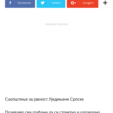
Facebook
Twitter
Google+
GRADIMO REGION
Саопштење за јавност Уједињене Српске
Позивамо све грађане да се стриктно и одговорно