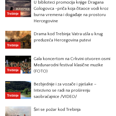
U biblioteci promocija knjige Dragana
Gologovca -priča koja čitaoce vodi kroz
Trebinje
burna vremena i događaje na prostoru
Hercegovine
Drama kod Trebinja: Vatra ušla u krug
preduzeća Hercegovina putevi
Trebinje
Gala koncertom na Crkvini otvoren osmi
Međunarodni festival klasične muzike
Trebinje
(FOTO)
Bezbjednije i za vozače i pješake –
Intezivno se radi na proširenju
Trebinje
saobraćajnice /VIDEO/
Širi se požar kod Trebinja