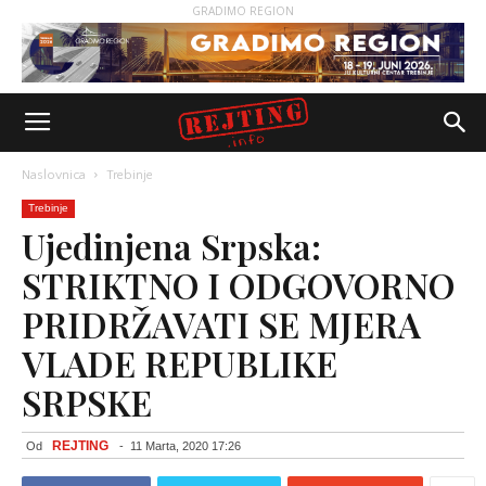
GRADIMO REGION
Naslovnica
Trebinje
Trebinje
Ujedinjena Srpska:
STRIKTNO I ODGOVORNO
PRIDRŽAVATI SE MJERA
VLADE REPUBLIKE
SRPSKE
REJTING
Od
-
11 Marta, 2020 17:26