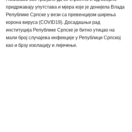
придржавају упутстава и мјера које је донијела Влада
Републике Српске у вези са превенцијом ширења
корона вируса (COVID19). Досадашњи рад
институција Републике Српске је битно утицао на
мали број случајева инфекције у Републици Српској
као и брзу изолацију и лијечење.