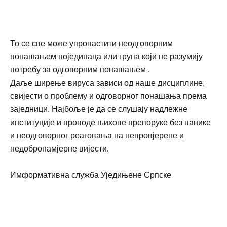
То се све може упропастити неодговорним
понашањем појединаца или група који не разумију
потребу за одговорним понашањем .
Даље ширење вируса зависи од наше дисциплине,
свијести о проблему и одговорног понашања према
заједници. Најбоље је да се слушају надлежне
институције и проводе њихове препоруке без панике
и неодговорног реаговања на непровјерене и
недобронамјерне вијести.
Имформативна служба Уједињене Српске