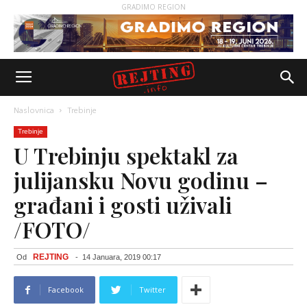
GRADIMO REGION
Naslovnica
Trebinje
Trebinje
U Trebinju spektakl za
julijansku Novu godinu –
građani i gosti uživali
/FOTO/
REJTING
Od
-
14 Januara, 2019 00:17
Facebook
Twitter