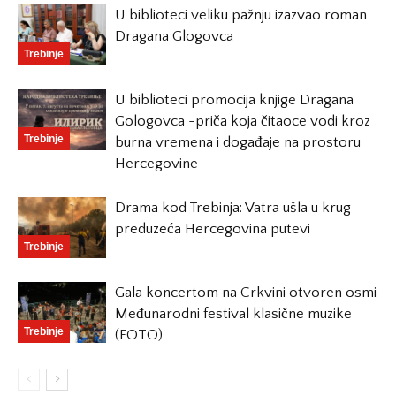
U biblioteci veliku pažnju izazvao roman
Dragana Glogovca
Trebinje
U biblioteci promocija knjige Dragana
Gologovca -priča koja čitaoce vodi kroz
Trebinje
burna vremena i događaje na prostoru
Hercegovine
Drama kod Trebinja: Vatra ušla u krug
preduzeća Hercegovina putevi
Trebinje
Gala koncertom na Crkvini otvoren osmi
Međunarodni festival klasične muzike
Trebinje
(FOTO)