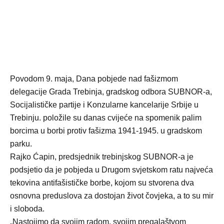
Povodom 9. maja, Dana pobjede nad fašizmom
delegacije Grada Trebinja, gradskog odbora SUBNOR-a,
Socijalističke partije i Konzularne kancelarije Srbije u
Trebinju. položile su danas cvijeće na spomenik palim
borcima u borbi protiv fašizma 1941-1945. u gradskom
parku.
Rajko Ćapin, predsjednik trebinjskog SUBNOR-a je
podsjetio da je pobjeda u Drugom svjetskom ratu najveća
tekovina antifašističke borbe, kojom su stvorena dva
osnovna preduslova za dostojan život čovjeka, a to su mir
i sloboda.
„Nastojimo da svojim radom, svojim pregalaštvom