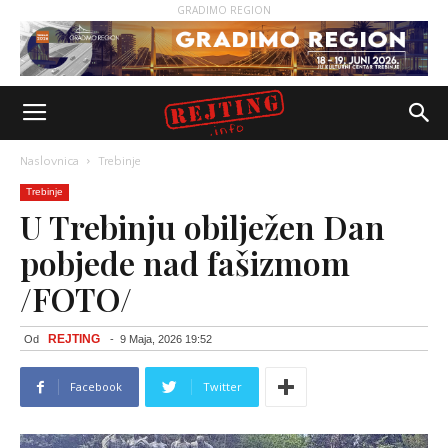
GRADIMO REGION
Naslovnica
Trebinje
Trebinje
U Trebinju obilježen Dan
pobjede nad fašizmom
/FOTO/
REJTING
Od
-
9 Maja, 2026 19:52
Facebook
Twitter