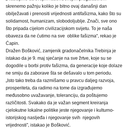
skrenemo pažnju koliko je bitno ovaj današnji dan
obilježavati i prenositi vrijednosti antifašizma, kako što su
solidarnost, humanizam, slobodoljublje. Znači, sve ono
što pripada cijelom civilizacijskom svijetu. To je naša
obaveza da ne ćutimo na sve oblike fašizma“, rekao je
Ćapin.
Dražen Bošković, zamjenik gradonačelnika Trebinja je
istakao da je 9. maj sjećanje na sve žrtve, koje su se
dogodile u borbi protiv fašizma, da generacije koje dolaze
ne smiju da zaborave šta se dešavalo u tom periodu.
„Isto tako treba da razmišamo u pravcu daljeg razvoja,
prosperiteta, da radimo na tome da izgrađujemo
međusobno uvažavanje, toleranciju, da poštujemo
različitosti. Svakako da je važan segment kreiranja
cjelokutne lokalne politike jeste njegovanje i kulturno-
istorijskog nasljeđa i njegovanje svih njegovih
vrijednosti”, istakao je Bošković.