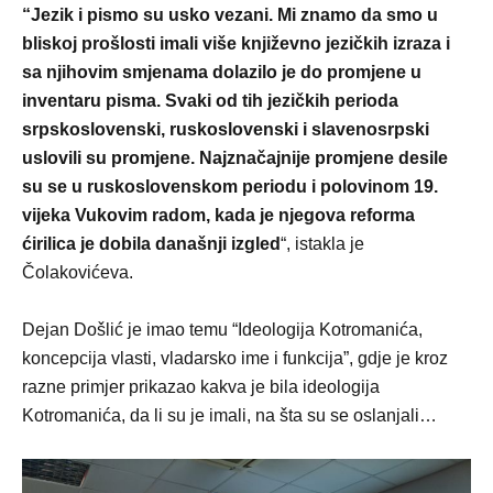
“Jezik i pismo su usko vezani. Mi znamo da smo u
bliskoj prošlosti imali više književno jezičkih izraza i
sa njihovim smjenama dolazilo je do promjene u
inventaru pisma. Svaki od tih jezičkih perioda
srpskoslovenski, ruskoslovenski i slavenosrpski
uslovili su promjene. Najznačajnije promjene desile
su se u ruskoslovenskom periodu i polovinom 19.
vijeka Vukovim radom, kada je njegova reforma
ćirilica je dobila današnji izgled
“, istakla je
Čolakovićeva.
Dejan Došlić je imao temu “Ideologija Kotromanića,
koncepcija vlasti, vladarsko ime i funkcija”, gdje je kroz
razne primjer prikazao kakva je bila ideologija
Kotromanića, da li su je imali, na šta su se oslanjali…