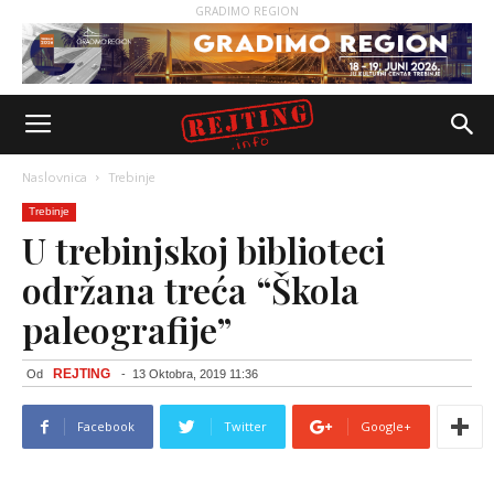
GRADIMO REGION
Naslovnica
Trebinje
Trebinje
U trebinjskoj biblioteci
održana treća “Škola
paleografije”
REJTING
Od
-
13 Oktobra, 2019 11:36
Facebook
Twitter
Google+