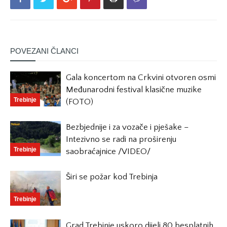
POVEZANI ČLANCI
Gala koncertom na Crkvini otvoren osmi
Međunarodni festival klasične muzike
Trebinje
(FOTO)
Bezbjednije i za vozače i pješake –
Intezivno se radi na proširenju
Trebinje
saobraćajnice /VIDEO/
Širi se požar kod Trebinja
Trebinje
Grad Trebinje uskoro dijeli 80 besplatnih