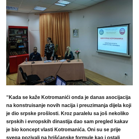
“Kada se kaže Kotromanići onda je danas asocijacija
na konstruisanje novih nacija i preuzimanja dijela koji
je dio srpske prošlosti. Kroz paralelu sa još nekoliko
srpskih i evropskih dinastija dao sam pregled kakav
je bio koncept vlasti Kotromanića. Oni su se prije
svega pozivali na hrišćanske formule kao i ostali