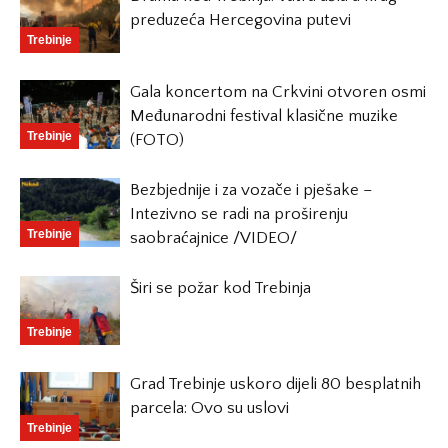
preduzeća Hercegovina putevi
Trebinje
Gala koncertom na Crkvini otvoren osmi
Međunarodni festival klasične muzike
Trebinje
(FOTO)
Bezbjednije i za vozače i pješake –
Intezivno se radi na proširenju
Trebinje
saobraćajnice /VIDEO/
Širi se požar kod Trebinja
Trebinje
Grad Trebinje uskoro dijeli 80 besplatnih
parcela: Ovo su uslovi
Trebinje