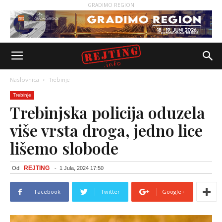
GRADIMO REGION
Naslovnica
Trebinje
Trebinje
Trebinjska policija oduzela
više vrsta droga, jedno lice
lišemo slobode
REJTING
Od
-
1 Jula, 2024 17:50
Facebook
Twitter
Google+