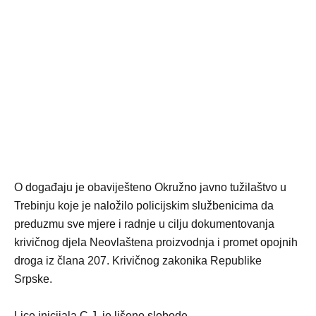
O događaju je obaviješteno Okružno javno tužilaštvo u
Trebinju koje je naložilo policijskim službenicima da
preduzmu sve mjere i radnje u cilju dokumentovanja
krivičnog djela Neovlaštena proizvodnja i promet opojnih
droga iz člana 207. Krivičnog zakonika Republike
Srpske.
Lice inicijala C.J. je lišeno slobode