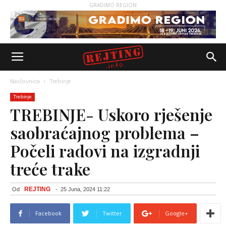
GRADIMO REGION
Naslovnica
Trebinje
Trebinje
TREBINJE- Uskoro rješenje
saobraćajnog problema –
Počeli radovi na izgradnji
treće trake
REJTING
Od
-
25 Juna, 2024 11:22
Facebook
Twitter
Google+