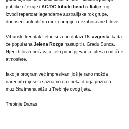
publike očekuje i
AC/DC tribute bend iz Italije
, koji
izvodi repertoar legendarne australijske rok grupe,
donoseći autentičnu rock energiju i nezaboravne hitove.
Vrhunski trenutak ljetne sezone dolazi
15. avgusta
, kada
će popularna
Jelena Rozga
nastupiti u Gradu Sunca.
Njeni hitovi obećavaju ljeto puno pjevanja, plesa i odlične
atmosfere.
Iako je program već impresivan, još je rano možda
narednih mjeseci saznamo da i neka druga poznata
muzička imena stižu u Trebinje ovog ljeta.
Trebinje Danas