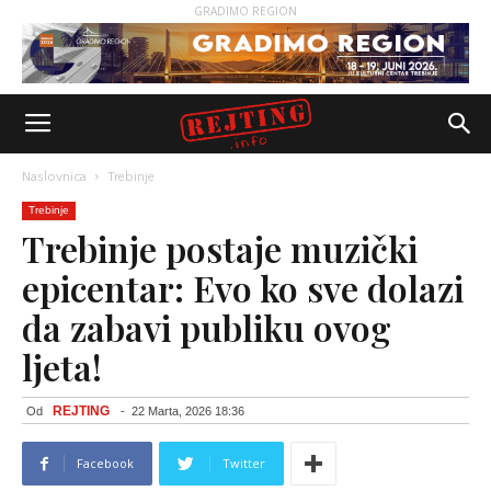
GRADIMO REGION
Naslovnica
Trebinje
Trebinje
Trebinje postaje muzički
epicentar: Evo ko sve dolazi
da zabavi publiku ovog
ljeta!
REJTING
Od
-
22 Marta, 2026 18:36
Facebook
Twitter