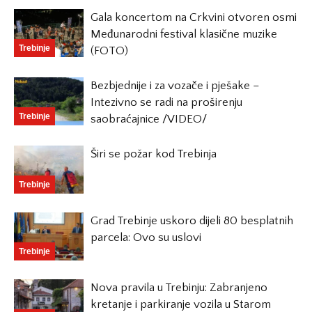
Gala koncertom na Crkvini otvoren osmi
Međunarodni festival klasične muzike
Trebinje
(FOTO)
Bezbjednije i za vozače i pješake –
Intezivno se radi na proširenju
Trebinje
saobraćajnice /VIDEO/
Širi se požar kod Trebinja
Trebinje
Grad Trebinje uskoro dijeli 80 besplatnih
parcela: Ovo su uslovi
Trebinje
Nova pravila u Trebinju: Zabranjeno
kretanje i parkiranje vozila u Starom