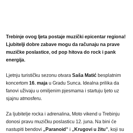
Trebinje ovog ljeta postaje muzički epicentar regiona!
Ljubitelji dobre zabave mogu da računaju na prave
muzičke poslastice, od pop hitova do rock i pank
energija.
Ljetnju turističku sezonu otvara
Saša Matić
besplatnim
koncertom
16. maja
u Gradu Sunca. Idealna prilika da
fanovi uživaju u omiljenim pjesmama i startuju ljeto uz
sjajnu atmosferu.
Za ljubitelje rocka i adrenalina, Moto vikend u Trebinju
donosi pravu muzičku poslasticu 12. juna. Na bini će
nastupiti bendovi
„Paranoid“
i
„Krugovi u žitu“
, koji su