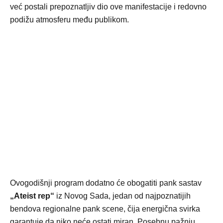
već postali prepoznatljiv dio ove manifestacije i redovno
podižu atmosferu među publikom.
Ovogodišnji program dodatno će obogatiti pank sastav
„Ateist rep“
iz Novog Sada, jedan od najpoznatijih
bendova regionalne pank scene, čija energična svirka
garantuje da niko neće ostati miran. Posebnu pažnju