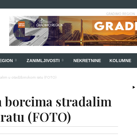
GRADIMO REGION
EGION
ZANIMLJIVOSTI
NEKRETNINE
KOLUMNE
dalim u otadžbinskom ratu (FOTO)
 borcima stradalim
 ratu (FOTO)