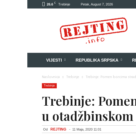
C
26.6
Trebinje
Petak, August 7, 2026
Rejting
VIJESTI
REPUBLIKA SRPSKA
R
Naslovnica
Trebinje
Trebinje: Pomen borcima stra
Trebinje
Trebinje: Pomen
u otadžbinskom
REJTING
Od
-
11 Maja, 2020 11:01