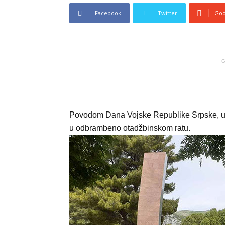
Facebook
Twitter
Goo
G
Povodom Dana Vojske Republike Srpske, u T
u odbrambeno otadžbinskom ratu.