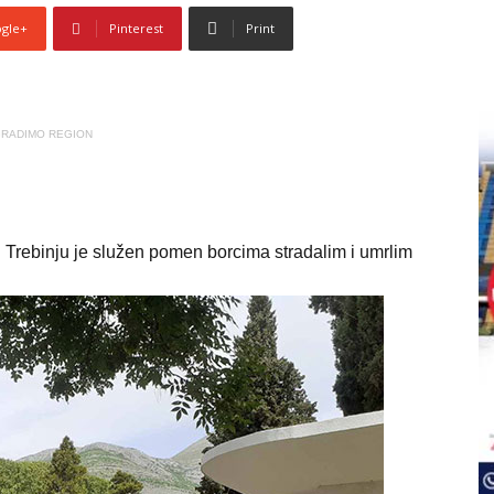
gle+
Pinterest
Print
RADIMO REGION
rebinju je služen pomen borcima stradalim i umrlim