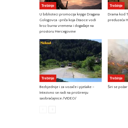
Trebinje
Trebinje
U biblioteci promocija knjige Dragana
Drama kod Tr
Gologovca -priča koja čitaoce vodi
preduzeća H
kroz burna vremena i događaje na
prostoru Hercegovine
Trebinje
Trebinje
Bezbjednije i za vozače i pješake –
Širi se požar
Intezivno se radi na proširenju
saobraćajnice /VIDEO/