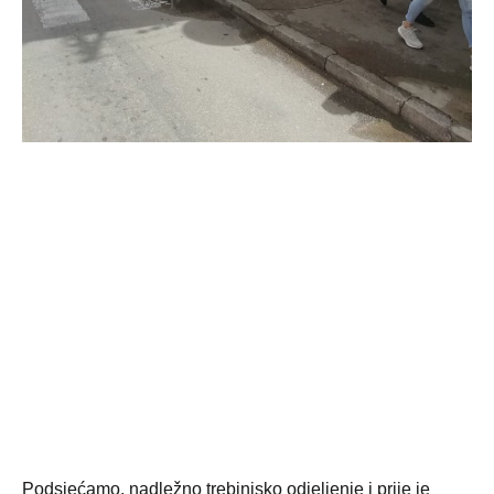
Podsjećamo, nadležno trebinjsko odjeljenje i prije je