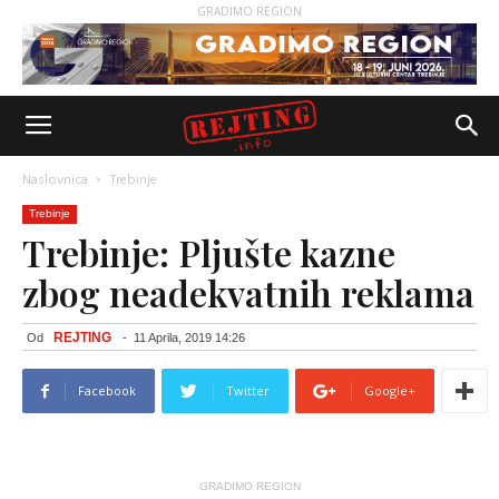
GRADIMO REGION
Naslovnica
Trebinje
Trebinje
Trebinje: Pljušte kazne
zbog neadekvatnih reklama
REJTING
Od
-
11 Aprila, 2019 14:26
Facebook
Twitter
Google+
GRADIMO REGION