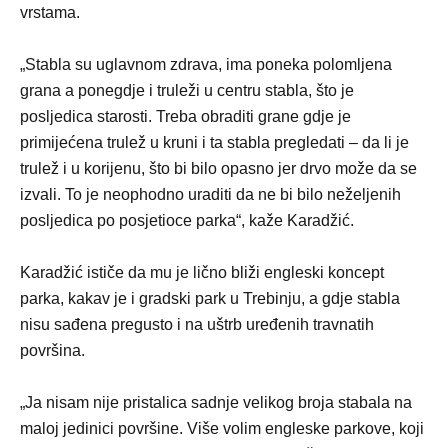
vrstama.
„Stabla su uglavnom zdrava, ima poneka polomljena
grana a ponegdje i truleži u centru stabla, što je
posljedica starosti. Treba obraditi grane gdje je
primijećena trulež u kruni i ta stabla pregledati – da li je
trulež i u korijenu, što bi bilo opasno jer drvo može da se
izvali. To je neophodno uraditi da ne bi bilo neželjenih
posljedica po posjetioce parka“, kaže Karadžić.
Karadžić ističe da mu je lično bliži engleski koncept
parka, kakav je i gradski park u Trebinju, a gdje stabla
nisu sađena pregusto i na uštrb uređenih travnatih
površina.
„Ja nisam nije pristalica sadnje velikog broja stabala na
maloj jedinici površine. Više volim engleske parkove, koji