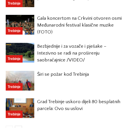
Trebinje
Gala koncertom na Crkvini otvoren osmi
Međunarodni festival klasične muzike
Trebinje
(FOTO)
Bezbjednije i za vozače i pješake –
Intezivno se radi na proširenju
Trebinje
saobraćajnice /VIDEO/
Širi se požar kod Trebinja
Trebinje
Grad Trebinje uskoro dijeli 80 besplatnih
parcela: Ovo su uslovi
Trebinje