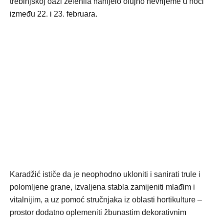
trebinjskoj oazi zelenila nanijelo olujno nevrijeme u noći
između 22. i 23. februara.
Karadžić ističe da je neophodno ukloniti i sanirati trule i
polomljene grane, izvaljena stabla zamijeniti mlađim i
vitalnijim, a uz pomoć stručnjaka iz oblasti hortikulture –
prostor dodatno oplemeniti žbunastim dekorativnim