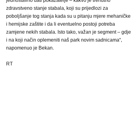
jednostavno dati pokazatelje – kakvo je trenutno
zdravstveno stanje stabala, koji su prijedlozi za
poboljšanje tog stanja kada su u pitanju mjere mehaničke
i hemijske zaštite i da li eventuelno postoji potreba
zamjene nekih stabala. Isto tako, važan je segment – gdje
i na koji način oplemeniti naš park novim sadnicama“,
napomenuo je Bekan.
RT