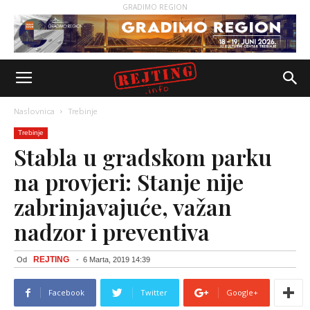
GRADIMO REGION
Naslovnica
Trebinje
Trebinje
Stabla u gradskom parku
na provjeri: Stanje nije
zabrinjavajuće, važan
nadzor i preventiva
REJTING
Od
-
6 Marta, 2019 14:39
Facebook
Twitter
Google+