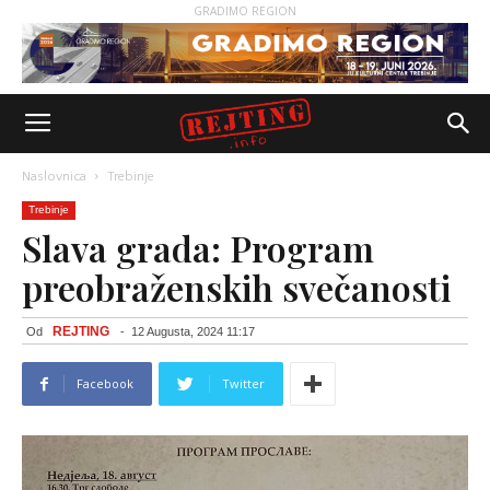
GRADIMO REGION
Naslovnica
Trebinje
Trebinje
Slava grada: Program
preobraženskih svečanosti
REJTING
Od
-
12 Augusta, 2024 11:17
Facebook
Twitter