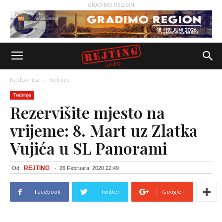
GRADIMO REGION
Naslovnica
Trebinje
Trebinje
Rezervišite mjesto na
vrijeme: 8. Mart uz Zlatka
Vujića u SL Panorami
REJTING
Od
-
26 Februara, 2020 22:49
Facebook
Twitter
Google+