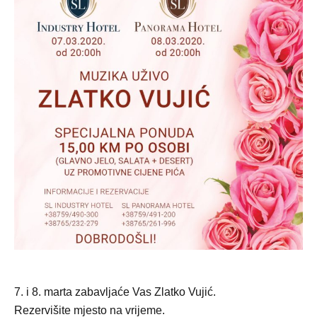
7. i 8. marta zabavljaće Vas Zlatko Vujić.
Rezervišite mjesto na vrijeme.