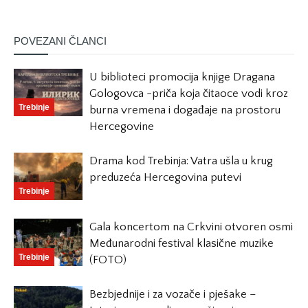
POVEZANI ČLANCI
U biblioteci promocija knjige Dragana
Gologovca -priča koja čitaoce vodi kroz
Trebinje
burna vremena i događaje na prostoru
Hercegovine
Drama kod Trebinja: Vatra ušla u krug
preduzeća Hercegovina putevi
Trebinje
Gala koncertom na Crkvini otvoren osmi
Međunarodni festival klasične muzike
Trebinje
(FOTO)
Bezbjednije i za vozače i pješake –