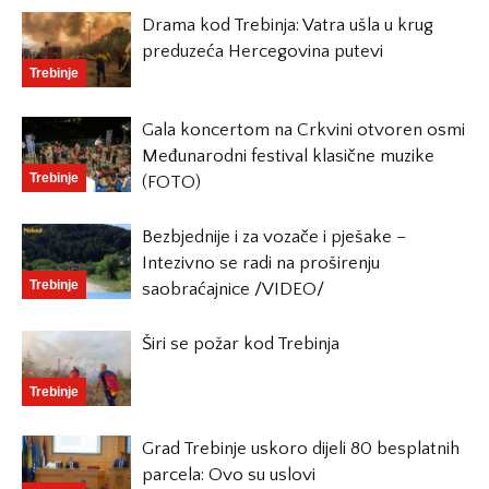
Drama kod Trebinja: Vatra ušla u krug
preduzeća Hercegovina putevi
Trebinje
Gala koncertom na Crkvini otvoren osmi
Međunarodni festival klasične muzike
Trebinje
(FOTO)
Bezbjednije i za vozače i pješake –
Intezivno se radi na proširenju
Trebinje
saobraćajnice /VIDEO/
Širi se požar kod Trebinja
Trebinje
Grad Trebinje uskoro dijeli 80 besplatnih
parcela: Ovo su uslovi