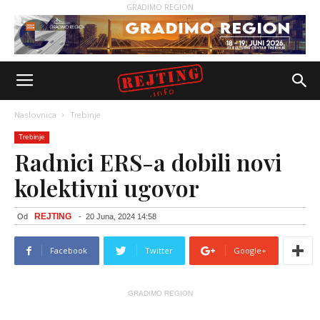
GRADIMO REGION
Naslovnica
Trebinje
Trebinje
Radnici ERS-a dobili novi
kolektivni ugovor
REJTING
Od
-
20 Juna, 2024 14:58
Facebook
Twitter
Google+
GRADIMO REGION