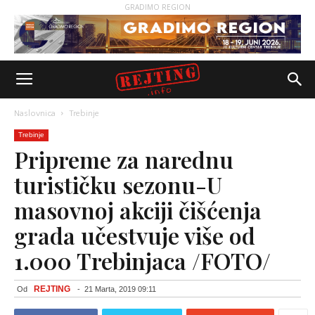
GRADIMO REGION
Naslovnica
Trebinje
Trebinje
Pripreme za narednu
turističku sezonu-U
masovnoj akciji čišćenja
grada učestvuje više od
1.000 Trebinjaca /FOTO/
REJTING
Od
-
21 Marta, 2019 09:11