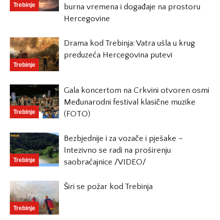
Trebinje
burna vremena i događaje na prostoru
Hercegovine
Drama kod Trebinja: Vatra ušla u krug
preduzeća Hercegovina putevi
Trebinje
Gala koncertom na Crkvini otvoren osmi
Međunarodni festival klasične muzike
Trebinje
(FOTO)
Bezbjednije i za vozače i pješake –
Intezivno se radi na proširenju
Trebinje
saobraćajnice /VIDEO/
Širi se požar kod Trebinja
Trebinje