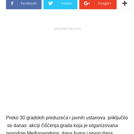
Facebook
Twitter
Google+
GRADIMO REGION
Preko 30 gradskih preduzeća i javnih ustanova priključilo
se danas akciji čišćenja grada koja je organizovana
povodom Međunarodnog dana šuma i prvog dana