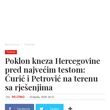
Naslovnica
Trebinje
Trebinje
Poklon kneza Hercegovine
pred najvećim testom:
Ćurić i Petrović na terenu
sa rješenjima
REJTING
Od
-
23 Aprila, 2026 18:21
Facebook
Twitter