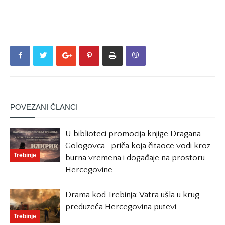
POVEZANI ČLANCI
U biblioteci promocija knjige Dragana
Gologovca -priča koja čitaoce vodi kroz
Trebinje
burna vremena i događaje na prostoru
Hercegovine
Drama kod Trebinja: Vatra ušla u krug
preduzeća Hercegovina putevi
Trebinje