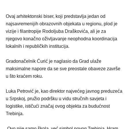
Ovaj arhitektonski biser, koji predstavlja jedan od
najsavremenijih obrazovnih objekata u regionu, plod je
vizije i filantropije Rodoljuba Draškovića, ali je za
njegovo konačno oživljavanje neophodna koordinacija
lokalnih i republičkih institucija.
Gradonačelnik Ćurić je naglasio da Grad ulaže
maksimalne napore da se sve preostale obaveze završe
u što kraćem roku.
Luka Petrović je, kao direktor najvećeg javnog preduzeća
u Srpskoj, pružio podršku u vidu stručnih savjeta i
logistike, ističući značaj ovog objekta za budućnost
Trebinja.
„Ovo nije samo škola, već simbol novog Trebinja. Hram