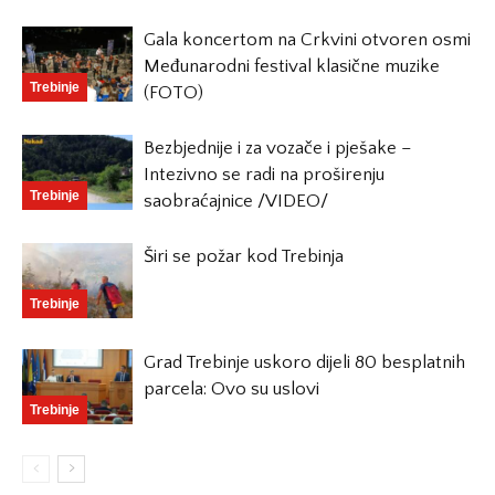
Gala koncertom na Crkvini otvoren osmi
Međunarodni festival klasične muzike
Trebinje
(FOTO)
Bezbjednije i za vozače i pješake –
Intezivno se radi na proširenju
Trebinje
saobraćajnice /VIDEO/
Širi se požar kod Trebinja
Trebinje
Grad Trebinje uskoro dijeli 80 besplatnih
parcela: Ovo su uslovi
Trebinje