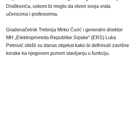
Draškovića, uskoro bi moglo da otvori svoja vrata
učenicima i profesorima.
Gradonačelnik Trebinja Mirko Ćurić i generalni direktor
MH „Elektroprivreda Republike Srpske“ (ERS) Luka
Petrović obišli su danas objekat kako bi definisali završne
korake ka njegovom punom stavljanju u funkciju.