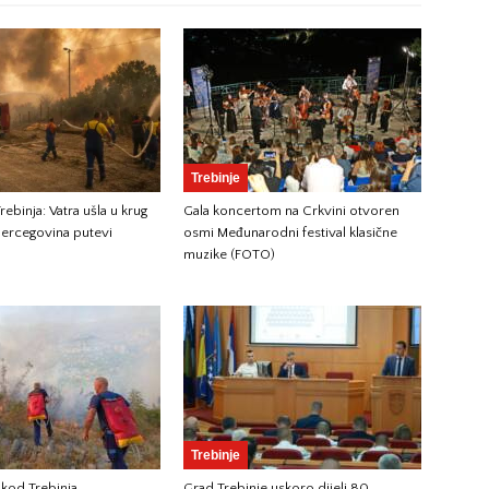
Trebinje
ebinja: Vatra ušla u krug
Gala koncertom na Crkvini otvoren
ercegovina putevi
osmi Međunarodni festival klasične
muzike (FOTO)
Trebinje
 kod Trebinja
Grad Trebinje uskoro dijeli 80