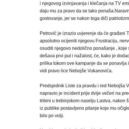
i njegovog izvinjavanja i klečanja na TV e
daju mu za pravo da se tako ponaša.Naravn
gostovanje, jer se nakon toga diči patriotizm
Petrović je izrazio uvjerenje da će građani 
apsolutno ocijeniti njegovu Frustraciju, nerv
osuditi njegovo nedolično ponašanje , koje 
dešava prvi put i nažalost, će, kako je dodao,
prilika tokom ove kampanje da se ponavlja i
vidi pravo lice Nebojše Vukanovića.
Predsjednik Liste za pravdu i red Nebojša 
napravio je incident prije dvije večeri na pr
tribini u trebinjskom naselju Lastva, nakon š
iz publike postavljeno pitanje koje mu očigl
bilo po volji.