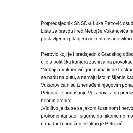
Potpredsjednik SNSD-a Luka Petrović osud
Liste za pravdu i red Nebojše Vukanovića na 
postavljenim pitanjem nekontrolisano vikao
Petrović koji je i predsjednik Gradskog od
cijela politička karijera zasniva na provokac
“Nebojša Vukanović godinama lične frustraci
se nađu na putu, a nemaju isto mišljenje kao
Vukanovića nisu iznenađeni njegovim pona
Petrović je ponašanje Vukanovića na predizb
neprimjerenim.
„Vidljivo je da se sa jakom žustrinom i ner
prokomentarisao i sigurno da nikome ne mož
napadnut i ponižen, istakao je Petrović.