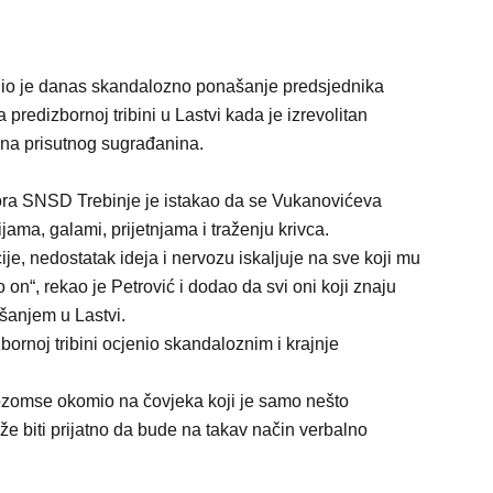
io je danas skandalozno ponašanje predsjednika
predizbornoj tribini u Lastvi kada je izrevolitan
 na prisutnog sugrađanina.
bora SNSD Trebinje je istakao da se Vukanovićeva
ijama, galami, prijetnjama i traženju krivca.
je, nedostatak ideja i nervozu iskaljuje na sve koji mu
 on“, rekao je Petrović i dodao da svi oni koji znaju
šanjem u Lastvi.
ornoj tribini ocjenio skandaloznim i krajnje
vozomse okomio na čovjeka koji je samo nešto
e biti prijatno da bude na takav način verbalno