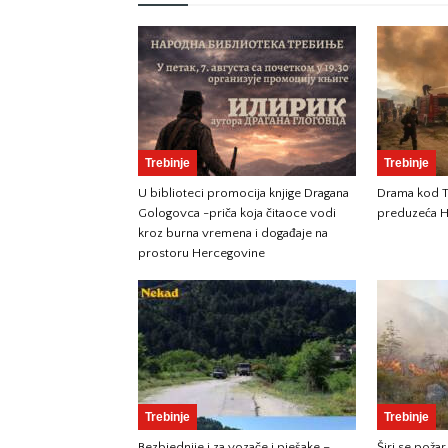
Trebinje
Trebinje
U biblioteci promocija knjige Dragana
Drama kod Tr
Gologovca -priča koja čitaoce vodi
preduzeća H
kroz burna vremena i događaje na
prostoru Hercegovine
Trebinje
Trebinje
Bezbjednije i za vozače i pješake –
Širi se požar