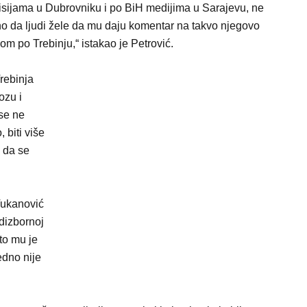
misijama u Dubrovniku i po BiH medijima u Sarajevu, ne
o da ljudi žele da mu daju komentar na takvo njegovo
om po Trebinju,“ istakao je Petrović.
Trebinja
ozu i
se ne
 biti više
 da se
Vukanović
edizbornoj
to mu je
edno nije