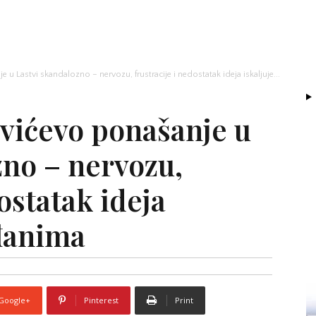
u Lastvi skandalozno – nervozu, frustracije i nedostatak ideja iskaljuje...
vićevo ponašanje u
zno – nervozu,
ostatak ideja
ađanima
Google+
Pinterest
Print