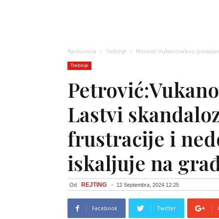
Naslovnica
Trebinje
Petrović:Vukanovićevo ponašanje 
Trebinje
Petrović:Vukano
Lastvi skandalo
frustracije i ned
iskaljuje na gr
REJTING
Od
-
12 Septembra, 2024 12:25
Facebook
Twitter