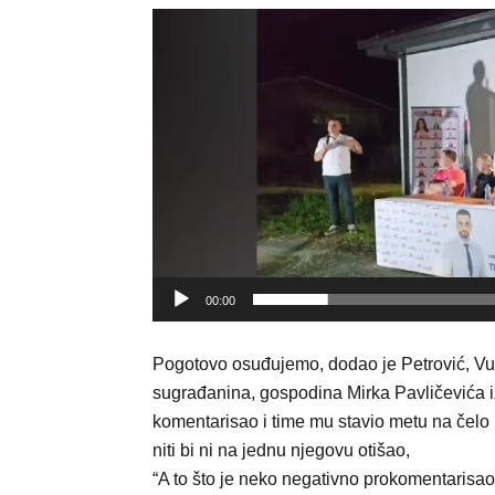
Video
Player
00:00
Pogotovo osuđujemo, dodao je Petrović, V
sugrađanina, gospodina Mirka Pavličevića i
komentarisao i time mu stavio metu na čelo ia
niti bi ni na jednu njegovu otišao,
“A to što je neko negativno prokomentarisa