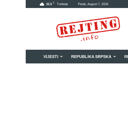
C
32.5
Trebinje
Petak, August 7, 2026
Rejting
VIJESTI
REPUBLIKA SRPSKA
R