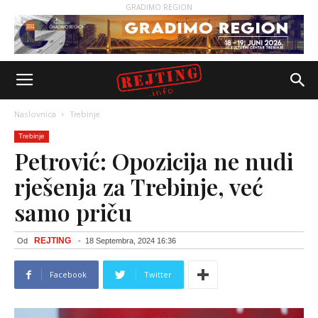
GRADIMO REGION
Naslovnica
Trebinje
Trebinje
Petrović: Opozicija ne nudi
rješenja za Trebinje, već
samo priču
REJTING
Od
-
18 Septembra, 2024 16:36
Facebook
Twitter