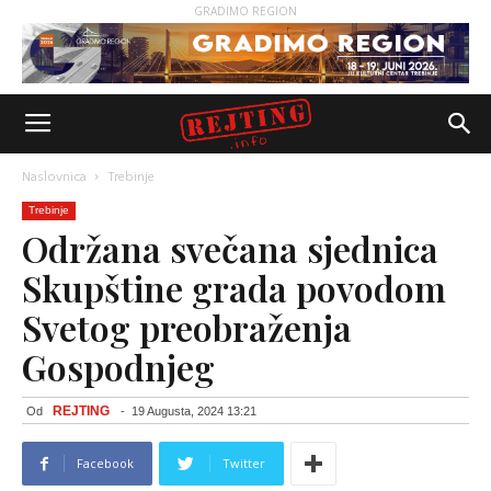
GRADIMO REGION
Naslovnica
Trebinje
Trebinje
Održana svečana sjednica
Skupštine grada povodom
Svetog preobraženja
Gospodnjeg
REJTING
Od
-
19 Augusta, 2024 13:21
Facebook
Twitter