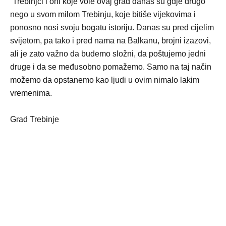
“Trebinjci i oni koje vole ovaj grad danas su gdje drugo
nego u svom milom Trebinju, koje bitiše vijekovima i
ponosno nosi svoju bogatu istoriju. Danas su pred cijelim
svijetom, pa tako i pred nama na Balkanu, brojni izazovi,
ali je zato važno da budemo složni, da poštujemo jedni
druge i da se međusobno pomažemo. Samo na taj način
možemo da opstanemo kao ljudi u ovim nimalo lakim
vremenima.
Grad Trebinje