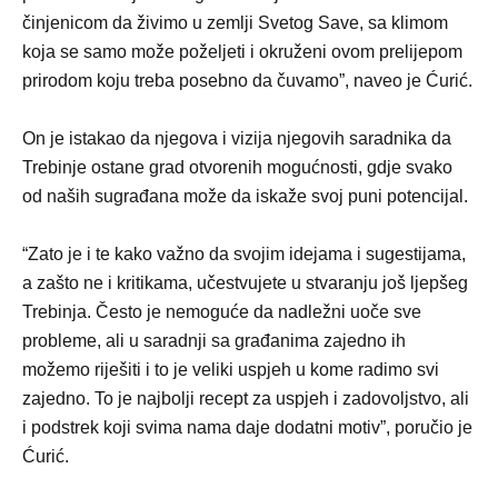
činjenicom da živimo u zemlji Svetog Save, sa klimom
koja se samo može poželjeti i okruženi ovom prelijepom
prirodom koju treba posebno da čuvamo”, naveo je Ćurić.
On je istakao da njegova i vizija njegovih saradnika da
Trebinje ostane grad otvorenih mogućnosti, gdje svako
od naših sugrađana može da iskaže svoj puni potencijal.
“Zato je i te kako važno da svojim idejama i sugestijama,
a zašto ne i kritikama, učestvujete u stvaranju još ljepšeg
Trebinja. Često je nemoguće da nadležni uoče sve
probleme, ali u saradnji sa građanima zajedno ih
možemo riješiti i to je veliki uspjeh u kome radimo svi
zajedno. To je najbolji recept za uspjeh i zadovoljstvo, ali
i podstrek koji svima nama daje dodatni motiv”, poručio je
Ćurić.