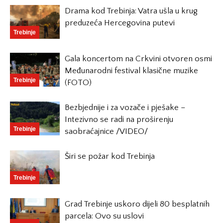
Drama kod Trebinja: Vatra ušla u krug
preduzeća Hercegovina putevi
Trebinje
Gala koncertom na Crkvini otvoren osmi
Međunarodni festival klasične muzike
Trebinje
(FOTO)
Bezbjednije i za vozače i pješake –
Intezivno se radi na proširenju
Trebinje
saobraćajnice /VIDEO/
Širi se požar kod Trebinja
Trebinje
Grad Trebinje uskoro dijeli 80 besplatnih
parcela: Ovo su uslovi