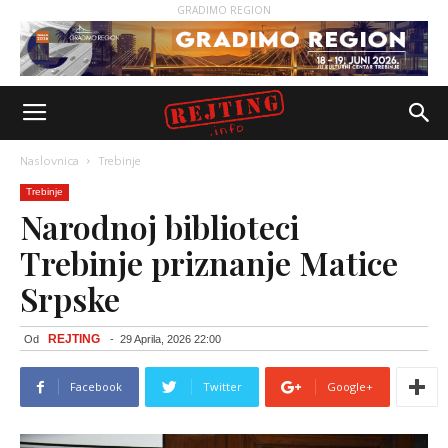
GRADIMO REGION
Naslovnica
Trebinje
Trebinje
Narodnoj biblioteci
Trebinje priznanje Matice
Srpske
REJTING
Od
-
29 Aprila, 2026 22:00
Facebook
Twitter
Google+