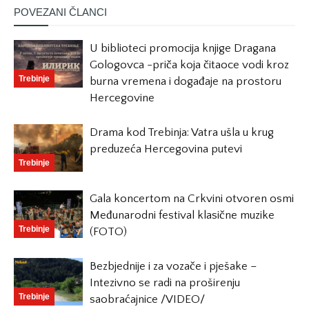
POVEZANI ČLANCI
U biblioteci promocija knjige Dragana
Gologovca -priča koja čitaoce vodi kroz
Trebinje
burna vremena i događaje na prostoru
Hercegovine
Drama kod Trebinja: Vatra ušla u krug
preduzeća Hercegovina putevi
Trebinje
Gala koncertom na Crkvini otvoren osmi
Međunarodni festival klasične muzike
Trebinje
(FOTO)
Bezbjednije i za vozače i pješake –
Intezivno se radi na proširenju
Trebinje
saobraćajnice /VIDEO/