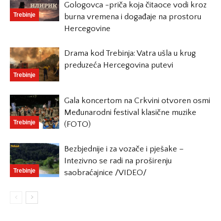
Gologovca -priča koja čitaoce vodi kroz
Trebinje
burna vremena i događaje na prostoru
Hercegovine
Drama kod Trebinja: Vatra ušla u krug
preduzeća Hercegovina putevi
Trebinje
Gala koncertom na Crkvini otvoren osmi
Međunarodni festival klasične muzike
Trebinje
(FOTO)
Bezbjednije i za vozače i pješake –
Intezivno se radi na proširenju
Trebinje
saobraćajnice /VIDEO/