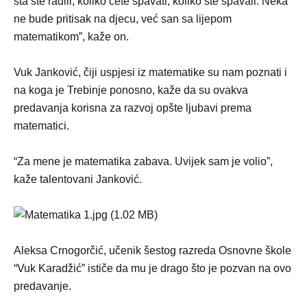
šta ste radili, koliko ćete spavati, koliko ste spavali. Neka
ne bude pritisak na djecu, već san sa lijepom
matematikom”, kaže on.
Vuk Janković, čiji uspjesi iz matematike su nam poznati i
na koga je Trebinje ponosno, kaže da su ovakva
predavanja korisna za razvoj opšte ljubavi prema
matematici.
“Za mene je matematika zabava. Uvijek sam je volio”,
kaže talentovani Janković.
Aleksa Crnogorčić, učenik šestog razreda Osnovne škole
“Vuk Karadžić” ističe da mu je drago što je pozvan na ovo
predavanje.