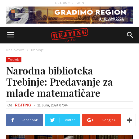
GRADIMO REGION
Naslovnica
Trebinje
Trebinje
Narodna biblioteka
Trebinje: Predavanje za
mlade matematičare
REJTING
Od
-
11 Juna, 2024 07:44
Facebook
Twitter
Google+