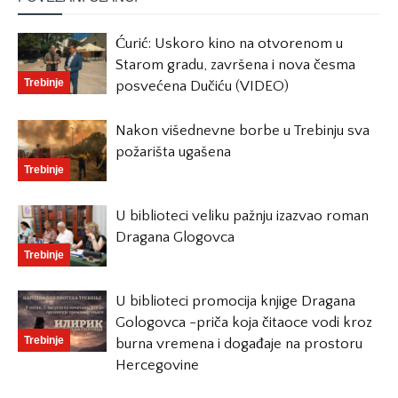
Ćurić: Uskoro kino na otvorenom u
Starom gradu, završena i nova česma
Trebinje
posvećena Dučiću (VIDEO)
Nakon višednevne borbe u Trebinju sva
požarišta ugašena
Trebinje
U biblioteci veliku pažnju izazvao roman
Dragana Glogovca
Trebinje
U biblioteci promocija knjige Dragana
Gologovca -priča koja čitaoce vodi kroz
Trebinje
burna vremena i događaje na prostoru
Hercegovine