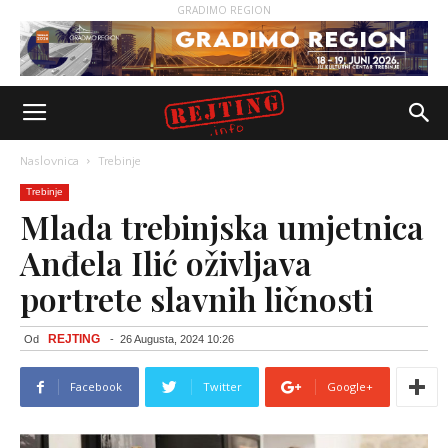
GRADIMO REGION
Naslovnica
Trebinje
Trebinje
Mlada trebinjska umjetnica
Anđela Ilić oživljava
portrete slavnih ličnosti
REJTING
Od
-
26 Augusta, 2024 10:26
Facebook
Twitter
Google+