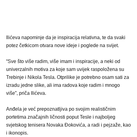
Ilićeva napominje da je inspiracija relativna, te da svaki
potez četkicom otvara nove ideje i poglede na svijet.
“Sve što više radim, više imam i inspiracije, a neki od
univerzalnih motiva za koje sam uvijek raspoložena su
Trebinje i Nikola Tesla. Otprilike je potrebno osam sati za
izradu jedne slike, ali ima radova koje radim i mnogo
više”, priča Ilićeva.
Anđela je već prepoznatljiva po svojim realističnim
portetima značajnih ličnosti poput Tesle i najboljeg
svjetskog tenisera Novaka Đokovića, a radi i pejzaže, kao
i ikonopis.