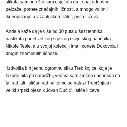
slikala sam ono što sam osjećala da treba, odnosno
pejzaže, portete značajnih ličnosti, a mnogo volim i
ikonopisanje u vizantijskom stilu”, priča Ilićeva.
Anđela kaže da je više od 30 puta u šest tehnika
naslikala portet velikog srpskog i svjetskog naučnika
Nikole Tesle, a u svojoj kolekciji ima i portete Đokovića i
drugih znamenitih ličnosti.
“Izdvojila bih jednu ogromnu sliku Trebišnjice, koja je
takođe bila po narudžbi, veoma sam srećna i ponosna na
taj rad, ali i sličan rad na kome se nalazi Trebišnjica i
veliki srpski pjesnik Jovan Dučić”, ističe Ilićeva