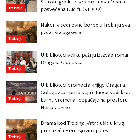
Starom gradu, završena i nova česma
Trebinje
posvećena Dučiću (VIDEO)
Nakon višednevne borbe u Trebinju sva
požarišta ugašena
Trebinje
U biblioteci veliku pažnju izazvao roman
Dragana Glogovca
Trebinje
U biblioteci promocija knjige Dragana
Gologovca -priča koja čitaoce vodi kroz
Trebinje
burna vremena i događaje na prostoru
Hercegovine
Drama kod Trebinja: Vatra ušla u krug
preduzeća Hercegovina putevi
Trebinje